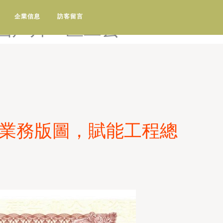
-国产喷水-国产喷水视频-
企業信息
訪客留言
-国产片一区二去
展業務版圖，賦能工程總