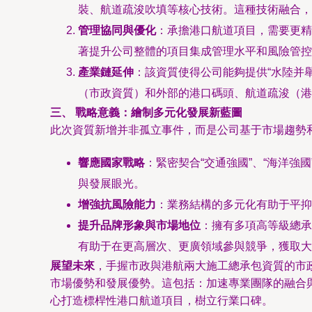
裝、航道疏浚吹填等核心技術。這種技術融合，
管理協同與優化
：承擔港口航道項目，需要更精
著提升公司整體的項目集成管理水平和風險管控
產業鏈延伸
：該資質使得公司能夠提供“水陸并
（市政資質）和外部的港口碼頭、航道疏浚（港
三、 戰略意義：繪制多元化發展新藍圖
此次資質新增并非孤立事件，而是公司基于市場趨勢
響應國家戰略
：緊密契合“交通強國”、“海洋
與發展眼光。
增強抗風險能力
：業務結構的多元化有助于平抑
提升品牌形象與市場地位
：擁有多項高等級總承
有助于在更高層次、更廣領域參與競爭，獲取大
展望未來
，手握市政與港航兩大施工總承包資質的市
市場優勢和發展優勢。這包括：加速專業團隊的融合
心打造標桿性港口航道項目，樹立行業口碑。