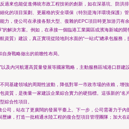
反過來也能促進傳統市政工程技術的創新，如在深基坑、防洪排
細化的項目策劃、更嚴格的安全環保（特別是海洋環境保護）管
能力，使公司在承接各類大型、復雜的EPC項目時更加游刃有
舉”的解決方案。例如，在承接一個臨港工業園區或濱海新城的
航資質）建設，真正實現從陸地到水面的“一站式”總承包服務，
和自身戰略做出的前瞻性布局。
強國”以及內河航運高質量發展等國家戰略，主動服務區域港口群
不同基建領域的周期性波動，降低對單一市政市場的依賴，增強
包資質，是衡量一家建設企業綜合實力的硬指標。這張新的“名
型綜合性項目。
政公司，站在了更廣闊的發展平臺上。下一步，公司需著力于內
與歷練，打造一批精通水陸工程的復合型項目管理團隊；加大在