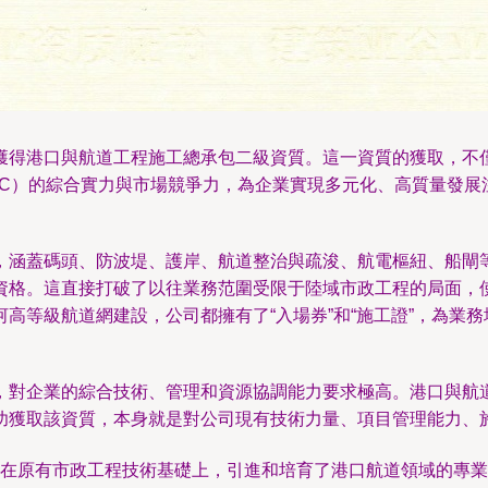
獲得港口與航道工程施工總承包二級資質。這一資質的獲取，不
PC）的綜合實力與市場競爭力，為企業實現多元化、高質量發展
，涵蓋碼頭、防波堤、護岸、航道整治與疏浚、航電樞紐、船閘
資格。這直接打破了以往業務范圍受限于陸域市政工程的局面，
高等級航道網建設，公司都擁有了“入場券”和“施工證”，為業務
，對企業的綜合技術、管理和資源協調能力要求極高。港口與航
功獲取該資質，本身就是對公司現有技術力量、項目管理能力、
在原有市政工程技術基礎上，引進和培育了港口航道領域的專業