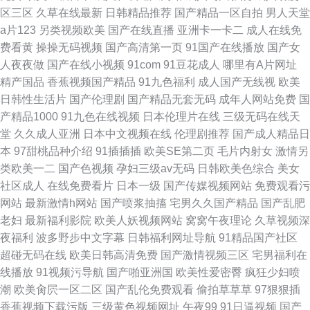
区三区
久草在线最新
日韩精品推荐
国产精品一区自拍
男人天堂
a片123
另类视频欧美
国产在线直播
亚洲卡一卡二
成人在线免
费看黄
操操无码视频
国产高清第一页
91国产在线播放
国产女
人夜夜做
国产在线小视频
91com
91豆花成人
哪里有A片网址
精产国品
香蕉视频国产精品
91九色福利
成人国产无线视
欧美
日韩性生活片
国产伦理剧
国产精品无套无码
成年人网站免费
国
产精品1000
91九色在线视频
日本伦理片在线
三级无码在线天
堂
久久成人亚洲
日本中文视频在线
伦理剧推荐
国产成人精品日
本
97甜桃品种介绍
91插插插
欧美SE第二页
毛片内射女
激情另
类欧美一二
国产色视频
孕妇三级av无码
日韩欧美色综合
美女
社区成人
在线免费看片
日本一级
国产传媒视频网站
免费观看污
网站
最新激情h网站
国产喷浆抽搐
宅男久久国产精品
国产乱肥
老妇
最新福利影院
欧美人妖视频网站
窝窝午夜理论
久草视频深
夜福利
波多野步中文字幕
日韩福利网址导航
91精品国产社区
超碰无码在线
欧美日韩高清免费
国产激情视频三区
宅男福利在
线播放
91视频污导航
国产啪亚洲国
欧美性爱密臀
疯狂少妇喷
潮
欧美肏屄一区二区
国产乱伦免费观看
偷拍草草草
97狠狠插
香蕉视频下载污版
三级黄色视频网址
午夜99
91日逼视频
国产