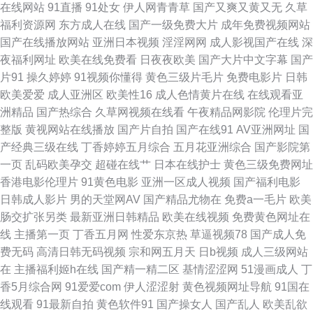
在线网站
91直播
91处女
伊人网青青草
国产又爽又黄又无
久草
91黄色的 91色色网页观看在线看 白丝18导航 国产91色 狠狠的爱综合 老司
福利资源网
东方成人在线
国产一级免费大片
成年免费视频网站
国产在线播放网站
亚洲日本视频
淫淫网网
成人影视国产在线
深
机精品 青青河边草好剧免费看 偷拍福利视频导航 91传媒视频免费看 91性交
夜福利网址
欧美在线免费看
日夜夜欧美
国产大片中文字幕
国产
片91
操久婷婷
91视频你懂得
黄色三级片毛片
免费电影片
日韩
美女 白丝美女在线观看 国产精品熟女一区 久久9热视频 欧美肥婆 天美麻花
欧美爱爱
成人亚洲区
欧美性16
成人色情黄片在线
在线观看亚
洲精品
国产热综合
久草网视频在线看
午夜精品网影院
伦理片完
星空免费观看版 91艹 91要在线免费观看 爱爱传谋香蕉 91蜜桃视频直接看
整版
黄视网站在线播放
国产片自拍
国产在线91
AV亚洲网址
国
产经典三级在线
丁香婷婷五月综合
五月花亚洲综合
国产影院第
欧美性交美女 色戒高清 666影视网站 91色网 不卡毛片一区二区 黄色网络入
一页
乱码欧美孕交
超碰在线艹
日本在线护士
黄色三级免费网址
香港电影伦理片
91黄色电影
亚洲一区成人视频
国产福利电影
口处 年轻的朋友4免费 黑丝白虎出水91全集 伊人久久精品AV一区二区 91精
日韩成人影片
男的天堂网AV
国产精品尤物在
免费a一毛片
欧美
肠交扩张另类
最新亚洲日韩精品
欧美在线视频
免费黄色网址在
品毛片 97国产精品 国产精品久久久久久日 欧美专区第一页 亚洲avtt 91成人
线
主播第一页
丁香五月网
性爱东京热
草逼视频78
国产成人免
费无码
高清日韩无码视频
宗和网五月天
日b视频
成人三级网站
亚洲黄网站 91视频下载导航 俺去也俺去 国产福利片一区二区 红杏黄色入口
在
主播福利姬h在线
国产精一精二区
基情涩涩网
51漫画成人
丁
香5月综合网
91爱爱com
伊人涩涩射
黄色视频网址导航
91国在
91白丝在线观看视频 在线观看视频网站懂的 97电影院网 91色啪 bt之家电影
线观看
91最新自拍
黄色软件91
国产操女人
国产乱人
欧美乱欲