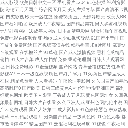
成人影视
欧美日韩中文一区
手机看片1204
91色快播
福利撸影
91青青搞 91网页看片 97网址www www日韩高清 东方va正在进入 国产高清
院
激情五月天国产
综合网五月天
美女主播青草
国产高清不卡视
频
四虎影视
欧美一区在线
操碰视频
五月天婷婷欧美
欧美大BB
91 国内视频一区在线观看 av传媒看片网在线 二区 后入 老湿机 欧美热图 漂
国产福利啪啪
欧洲成人午夜精品
国产精品美乳
男人操蜜桃视频
无码射精网站
18成年人网站
日本高清电影网
男女啪啪午夜视频
亮妈妈6中文完整高清 视频在线91 迅雷bt下载 80电影网 91福利所 91啪啪啪
免费电影在线观看
亚洲ab
成人少妇视频导航
91国产小青蛙
国
产成年免费网站
国产视频高清在线
精品香蕉
求a片网址
麻豆tv
97超碰总站 第一导航福利网 激情俺去婷婷 美女足胶 欧美蜜桃色色97 人人免
在线观看
在线撸丝片
91草碰
国产成人激情视频
黑料吃瓜精品
偷拍
91大神合集
成人拍拍拍免费
香港伦理剧
日韩大片观看网
费 色人网 午夜丁香 中国第一毛片 91大神在线视频观看 91亚欧美日韩性爱网
址
日韩免费电影
91羞羞视频
国产网站
青草全福视在线
性导航
影视AV
日本一级在线视频
国产好片浮力
91久操
国产精品成人
成人18福利在线观看 国产一区二区做爱视频 久久五月丁香婷婷网 欧美另类
在线
精品免费看
人人看操碰
午夜伦理电影网
久久国自产拍精品
高清乱码0
国产欧美
日韩三级黄色A片
伦理电影亚洲国产
福利
野外不卡 青青青爽视频在线观看 神马在线观看 最新国产欧美 漂亮的保姆韩
姬黄色网址
欧美伊人影院
丁香成人五月花
黄色网网址女
久草视
频最新网址
日韩大片在线看
久久亚洲人成
亚州色图乱伦小说
国
国在线观看 91n福利姬视频 91猫先生 97操碰 成年女人免费影院播放 国内福
产va免费观看
国产人妖第二
成人影片h
91色婷婷瑟色
东京热狠
狠草
日韩精品观看
91最新国产精品
一级黄色网
91色色人妻
都
利视频在线播放 蜜桃视频在线免费观看 日韩第7页 性爱天堂在线 91shigua
市激情婷婷
91精品国产91
云涩福利在线导航
91视色
午夜福利