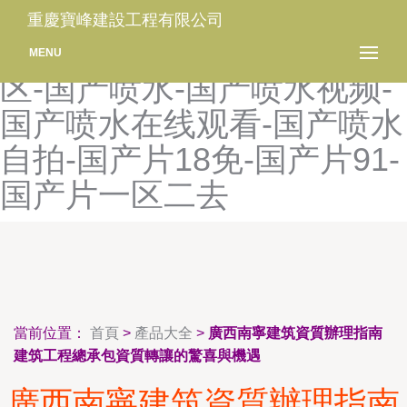
国产欧美专区-国产欧美自拍
重慶寶峰建設工程有限公司
中文字幕-国产喷白浆精品一
MENU
区-国产喷水-国产喷水视频-
国产喷水在线观看-国产喷水
自拍-国产片18免-国产片91-
国产片一区二去
當前位置：
首頁
>
產品大全
>
廣西南寧建筑資質辦理指南
建筑工程總承包資質轉讓的驚喜與機遇
廣西南寧建筑資質辦理指南