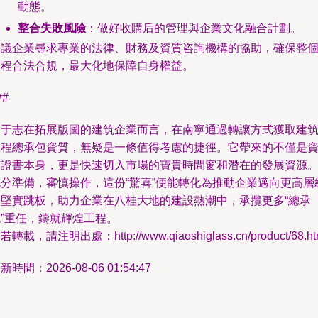
動態。
整合失敗風險
：做好收購后的管理與企業文化融合計劃。
建議企業尋求專業的法律、財務及資質咨詢機構的協助，確保整
過程合法合規，最大化地保障自身權益。
##
對于志在拓展版圖的建筑企業而言，在南寧通過轉讓方式獲取建
工程總承包資質，無疑是一條值得考慮的捷徑。它帶來的不僅是
質證書本身，更是快速切入市場的寶貴時間窗和潛在的發展資源
充分準備，審慎操作，這份“驚喜”便能轉化為推動企業邁向更高層
的堅實跳板，助力企業在八桂大地的建設熱潮中，承攬更多“總承
包”重任，鑄就輝煌工程。
若轉載，請注明出處：http://www.qiaoshiglass.cn/product/68.ht
新時間：2026-08-06 01:54:47