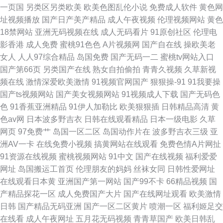
一页国
另类区另类欧美
欧美色图乱伦小说
免费成人软件
黄色网
大陆最新精品视频 欧美三级视频 午夜羞羞 91含羞草在线看 wwwcomcn三级
址视频播放
国产日产美产精品
成人午夜视频
伦理视频网站
黄色
18禁网站
亚洲无码视频在线
成人无码看片
91原创社区
伦理电
精东AV 欧美性交V 香港黄色
影香港
成人免费
蜜桃91色色
A片视频网
国产自在线
操欧美老
女人
人人97综合精品
岛国免费
国产无码一二
蜜桃tv网站入口
国产第66页
另类国产在线
熟女自拍偷拍
青青久视频
久草新视
频在线
激情深爱欧美激情
91视频官网国产
狠狠操-91
91我要操
国产ts视频网站
国产美女视频网站
91视频成人下载
国产无码色
色
91香蕉亚洲精品
91伊人加勒比
欧美狠狠插
日韩精品高清
黄
色av网
日本波多野吉衣
日韩在线观看精品
日本一级电影
久草
网页
97免费艹
岛国一区二区
岛国动作片在
波多野吉衣三级
亚
洲AV一卡
在线免费小视频
搞黄网站在线观看
免费色情A片网扯
91资源在线视频
蜜桃视频网站
91中文
国产在线视频
福利爱爱
网址
岛国搬运工首页
伦理朋友的妈妈
丝袜女同
日韩性爱网址
在线观看日本黄
亚洲国产第一网站
国产99不卡
66精品视频
国
产精品探花一区
成人免费国产大片
国产在线网址观看
欧美激情
日韩
国产精品无码亚洲
国产一区二区黄片
喷潮一区
福利姬足交
在线看
成人午夜网址
五月花无码视频
青青草国产
欧美日韩乱