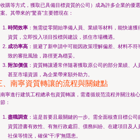
權收購等方式，獲取已具備目標資質的公司）成為許多企業的優
案。其帶來的“驚喜”主要體現在：
時間效率
：無需從零開始準備人員、業績等材料，能快速獲
資質，立即投入項目投標與建設，抓住市場機遇。
成功率高
：規避了新申請中可能因政策理解偏差、材料不符
致的審批風險，路徑更為穩妥。
附加價值
：資質轉讓通常伴隨著獲取原公司的部分業績、人
甚至市場資源，為企業帶來額外助力。
三、南寧資質轉讓的流程與關鍵點
在南寧進行建筑工程總承包資質轉讓，需遵循規范流程并關注核
環節：
盡職調查
：這是首要且最關鍵的一步。需全面核查目標公司
資質證書有效性、有無行政處罰、債務糾紛、在建項目及人
社保等情況，確保“干凈”無隱患。