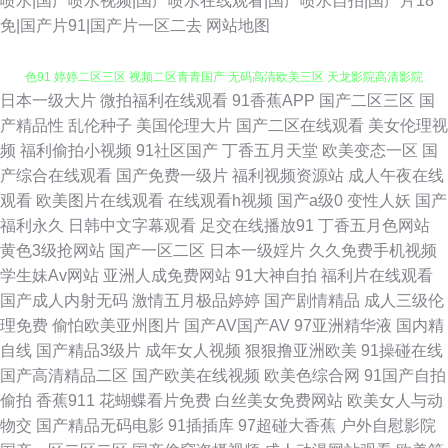
喷水|国产喷水视频|国产喷水在线观看|国产喷水自拍|国产片18
免|国产片91|国产片一区二去
网站地图
日本一级大片
微拍福利在线观看
91香蕉APP
国产二区三区
国
91色涩 欧美啪啪啪一区二区 亚洲伊人无码 在线理论片 亚洲美女图片 网站黄
产精品性
乱伦种子
美国伦理大片
国产二区在线观看
美女伦理视
频
福利偷拍小视频
91社区国产
丁香五月天堂
欧美变态一区
国
色91 婷婷二区三区 视频二区青青国产 无码高清欧美三区 天龙影院高清影院
产综合在线观看
国产免费一级片
福利视频资源站
成人午夜在线
观看
欧美图片在线观看
在线观看h视频
国产a级0
变性人妖
国产
亚洲久久一道本视频 正品导航福利大全 91吃瓜抖阴 91九色蝌蚪视频网 91软
福利永久
日韩中文字幕观看
足交在线播放91
丁香五月色网站
黄色3级抢网站
国产一区二区
日本一级婬片
久久免费手机视频
件看片下载 91午夜在线视频 91专媒 操操影视 欧美浮力电影院第一页 青苹果
学生妹Av网站
亚洲人成免费网站
91大神自拍
福利片在线观看
国产成人内射无码
激情五月极品婷婷
国产剧情精品
成人三级伦
乐园在线影视 日韩精品最新 深夜成人 日韩欧美天堂 日韩特级性交 性网址 性
理免费
偷怕欧美亚州图片
国产AV国产AV
97亚洲精华液
国内精
自线
国产精品3级片
成年女人视频
狠狠撸亚洲欧美
91操碰在线
生活在线免费观看 五月丁香激色婷五月天 伊人青青草综合网 在线不卡 成人
国产高清精品二区
国产欧美在线视频
欧美色综合网
91国产自拍
偷拍
香蕉911
花蝴蝶看片免费
白丝美女免费网站
欧美女人与动
一级片 91n在线 91国视频在线观看 91欧美柠檬成人剧场 91社入口 91蜜桃
物交
国产精品无码电影
91插插库
97超碰大香蕉
户外自慰影院