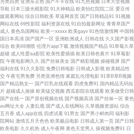
另类四虎
亚洲东京热
国产不卡在线
91九色视频
日本天堂视频
影视永久在线精品 首页av网站 少妇一线天 久久久永久免费 欧美专区16p 色
导航
日本三级光棍影院
91大神精品
欧美怡红院院二区
爱豆传
媒观看网站
综合日韩欧美
草逼网首页
国产日韩精品91
91视频
戒238分钟未删减版 香蕉视频下载黄在线 在线免费观看18 91C人视频 91白
网站在线
69性影院
福利资源在线
91自拍最新网址
青青草国产
成人
黄色岛国网站
欧美一xxxxx
欧美gayv
91色情激情网
中国韩
丝在线看 91国产品 91官观看入口官网免费 91网站国产一区二 97超碰碰碰
国日本高清
国产国产一区
亚洲欧洲成人
日韩在线
久久国产影视
综合
欧美69潮喷
伦理片app下载
激情视频国产精品
91草莓久草
91资源在线播放 97激情网站 a天堂中文字幕组 白丝高潮玩哭 俺去也色洛洛
超碰
成人性爱aa影院
欧美性爱插插
欧美日韩色黄片
91草莓影
院
午夜电影网久久
国产丝袜美女
国产精彩视频
操碰视屏
国产
八戒影视论理 阿v免费在线 国产大神探花后入 天堂8αV在線 新视觉影院
福利在线
91久久影院
免费日韩电影
日韩成人影视
欧美精品性
交
午夜宅男免费
另类亚洲色情
家庭乱伦理电影
91草B草B视频
6080高清 一性一交 在线视频免费 高清 中文字幕精东影业 最新电影免费 88
国产精品熟女一
国产巨乳在线观看
四虎免费91
国内精品无码短
片
超碰成人操操
欧美猛交视频
西瓜影院在线观看
欧美做受日韩
免费电影院网站 91福利社视频国产精品 天天射狠狠干 91小视频自慰 国产传
国产在线一
国产原创视频在线
国产视频高清
国产丝袜一区
黄色
av网址大全
人妻乱视
国产成人在线网站
久草视频资源站
综合
媒精品 国产精品精品自在线拍 国产欧美久久久久 国产乱视频在线播放 黄页
五月香
成人app在线
四虎试看
91男女
国产男小鲜肉同
福利影
院网站
激情五月天色色
欧美极品电影
日韩成人第一页
国产日韩
免费三级 久久国产精品久久 美女露胸照 欧美后入 青青精品1区 日日久久 四
欧美电影
久久机热
成人午夜网
黄色天堂男人
操视频免费91
日