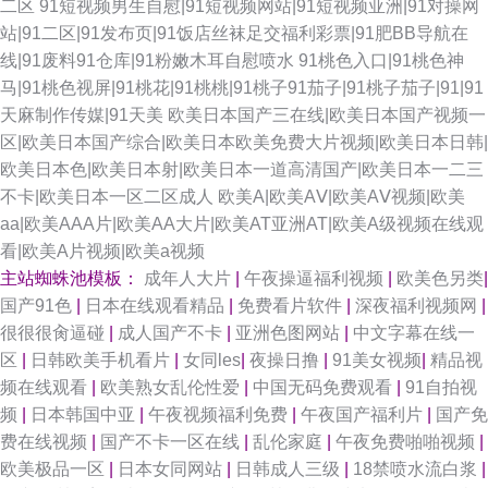
二区
91短视频男生自慰|91短视频网站|91短视频亚洲|91对操网
站|91二区|91发布页|91饭店丝袜足交福利彩票|91肥BB导航在
线|91废料91仓库|91粉嫩木耳自慰喷水
91桃色入口|91桃色神
马|91桃色视屏|91桃花|91桃桃|91桃子91茄子|91桃子茄子|91|91
天麻制作传媒|91天美
欧美日本国产三在线|欧美日本国产视频一
区|欧美日本国产综合|欧美日本欧美免费大片视频|欧美日本日韩|
欧美日本色|欧美日本射|欧美日本一道高清国产|欧美日本一二三
不卡|欧美日本一区二区成人
欧美A|欧美AⅤ|欧美AⅤ视频|欧美
aa|欧美AAA片|欧美AA大片|欧美AT亚洲AT|欧美A级视频在线观
看|欧美A片视频|欧美a视频
主站蜘蛛池模板：
成年人大片
|
午夜操逼福利视频
|
欧美色另类
|
国产91色
|
日本在线观看精品
|
免费看片软件
|
深夜福利视频网
|
很很很肏逼碰
|
成人国产不卡
|
亚洲色图网站
|
中文字幕在线一
区
|
日韩欧美手机看片
|
女同les
|
夜操日撸
|
91美女视频
|
精品视
频在线观看
|
欧美熟女乱伦性爱
|
中国无码免费观看
|
91自拍视
频
|
日本韩国中亚
|
午夜视频福利免费
|
午夜国产福利片
|
国产免
费在线视频
|
国产不卡一区在线
|
乱伦家庭
|
午夜免费啪啪视频
|
欧美极品一区
|
日本女同网站
|
日韩成人三级
|
18禁喷水流白浆
|