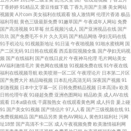
丁香婷婷
91精品又
爱豆传媒下载
丁香九月国产主播
美女网站
视频黄
A片com
美女福利在线观看
狼人激情网
伦理片香港
极品
福利导航
黄色三级最新免费
91嫩草国产
午夜成年人网站
免费
国产高清视频
91草莓
丝瓜视频污成人
国产亚洲视品在线
国产
玖玖
国产免费毛不卡片
久久无码
国产精品网络
孕妇无码在线
91手机论坛
91视频新地址
91日逼
午夜啪视频
91啪水蜜桃网
国
产二区无码
91日韩在线观看
西瓜影院视频全集
国产孕妇无码视
频
国产在线福利
国产在线日皮片
午夜神马伦理
毛片网站美女
AV福利激情毛片
黄色网在线播放
91视频免费在线
91午夜在线
福利在线视频导航
欧美喷潮一区二区
午夜理论片
日本第二片区
国产免费大片
精品呦视频
日本乱伦高清无码
深夜国产视频
91
刺激视频
日本中文字幕一区
日韩免费精品视频
日本高清v
欧美
日韩伦理午夜
91碰超免费
亚洲色图网站
精品欧美
成人AV在线
观看
日本a级在线
干露脸熟女
在线观看黄色网
成人抖音
爰上碰
91
国产美女91视频
国产情侣片
97人人看
国产三级视频在线
91
免费视频精品
国产精品另类
黄色AV网站人
黄色91福利社
污网
址18禁
国产高清不卡二区
成人午夜视频免费
欧美激情福利网