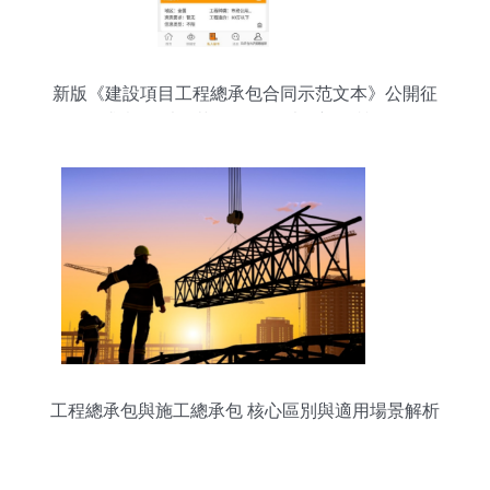
新版《建設項目工程總承包合同示范文本》公開征
求意見 以規范促發展，以創新提質效
工程總承包與施工總承包 核心區別與適用場景解析