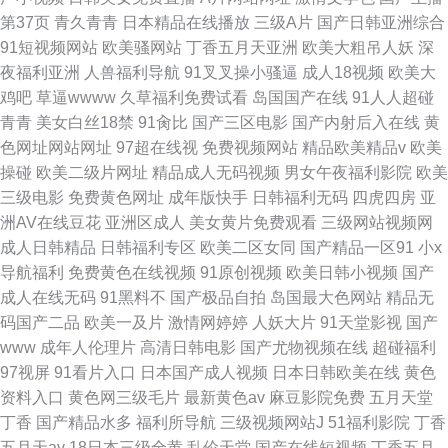
第37页
青久青青
日本精品在线播放
三级A片
国产日韩亚洲综合
91短视频网站
欧美骚网站
丁香五月天亚洲
欧美大粗吊人妖
深
夜福利亚洲
人兽福利导航
91叉叉操小骚逼
成人18视频
欧美大
鸡吧
草逼wwww
久草福利免费试看
岛国国产在线
91人人超碰
青青
美女白丝18禁
91肏比
国产三区电影
国产内射后入在线
黄
色网址网站网址
97超在线视
免费视频网站
精品欧美精品v
欧美
操碰
欧美二级片网址
精品成人无码视频
男女午夜福利影院
欧美
三级电影
免费黄色网址
成年版快手
日韩福利无码
四虎四房
亚
洲AV在线豆花
亚洲区成人
美女黄片免费观看
三级网站视频网
成人日韩精品
日韩福利专区
欧美二区女同
国产精品一区91
小x
导航福利
免费黄色在线视频
91原创视频
欧美日韩小视频
国产
成人在线无码
91黑料不
国产极品自拍
岛国最大色网站
精品无
码国产二品
欧美一及片
激情网婷婷
人妖大片
91天堂影视
国产
www
成年人伦理片
高清日韩电影
国产尤物视频在线
超碰福利
97视屏
91看片入口
日本国产成人视频
日本日韩欧美在线
黄色
资料入口
黄色网三级毛片
最新黄色av
麻豆影院免费
五月天堂
丁香
国产精品水多
福利所导航
三级视频网站J
51福利影院
丁香
五月天av
18日本三级全黄
乱伦天堂
国产在线短视频
丁香五月