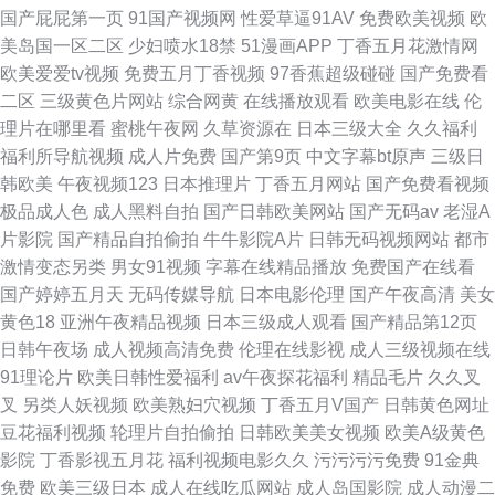
国产屁屁第一页
91国产视频网
性爱草逼91AV
免费欧美视频
欧
美岛国一区二区
少妇喷水18禁
51漫画APP
丁香五月花激情网
欧美爱爱tv视频
免费五月丁香视频
97香蕉超级碰碰
国产免费看
二区
三级黄色片网站
综合网黄
在线播放观看
欧美电影在线
伦
理片在哪里看
蜜桃午夜网
久草资源在
日本三级大全
久久福利
福利所导航视频
成人片免费
国产第9页
中文字幕bt原声
三级日
韩欧美
午夜视频123
日本推理片
丁香五月网站
国产免费看视频
极品成人色
成人黑料自拍
国产日韩欧美网站
国产无码av
老湿A
片影院
国产精品自拍偷拍
牛牛影院A片
日韩无码视频网站
都市
激情变态另类
男女91视频
字幕在线精品播放
免费国产在线看
国产婷婷五月天
无码传媒导航
日本电影伦理
国产午夜高清
美女
黄色18
亚洲午夜精品视频
日本三级成人观看
国产精品第12页
日韩午夜场
成人视频高清免费
伦理在线影视
成人三级视频在线
91理论片
欧美日韩性爱福利
av午夜探花福利
精品毛片
久久叉
叉
另类人妖视频
欧美熟妇穴视频
丁香五月V国产
日韩黄色网址
豆花福利视频
轮理片自拍偷拍
日韩欧美美女视频
欧美A级黄色
影院
丁香影视五月花
福利视频电影久久
污污污污免费
91金典
免费
欧美三级日本
成人在线吃瓜网站
成人岛国影院
成人动漫二