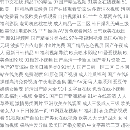
韩中文在线
精品中的精品
97国产精品视频
91美女在线视频
51
虎新影院2019址 婷婷综合 下载欧美性交 在线观看免费网 8哥电影网在线观
欧美
一区精品麻豆经典
国产在线观看资源
波多野洁衣视频
污网
站免费看
特级欧美在线观看
自拍视频91
91艹艹
久草网在线
18
看 91www黄色 日韩精品无码久久 91TV网站 91国产丝袜在线播放 91视频大
福利影院
老司机蜜桃在线
成人精品一区二区
韩日爆乳无码三级
欧美伦理电影网站
艹艹操操
AV黄色观看网站
日韩欧美在线国
香蕉 91香蕉污视频下载 豆花影院色 国产tv六区 国产精品掏空网 精品国产一
产
新91视频网
国产精品分类在线
97午夜福利视频
岛国AV动作
无码
波多野吉依电影
小h片免费
国产精品色色视屏
国产午夜成
二 久久精品23 欧美A级视频 三级91 亚洲黄色在线 51视频精品全部免费 91
人
最新日韩精品
91福利视频导航
欧美喷水影院
91爱爱视频
欧
美色图论坛
91榴莲小视频
国产高清一卡新区
国产看片资源
二
东北40多岁熟女 91人免费版观看 91丝袜足交视频国产 91资源视频在线播放
色吧97资源站
欧美日韩另类0
91华人
国产日韩一区二区
日本网
站在线免费
免费潮喷
91原创国产视频
成人吃瓜福利
国产在线9
成人精品视频 国产精品高清色网站在线 九九热精品视频在线 男女网站免费
操碰高清免费视频
午夜电影全集
国产AV无码
人妻系列
爱豆传
媒倩女幽魂
超清国产剧大全
91中文字幕在线
免费在线小视频
欧美女同在线 欧美性交视大片 人人模人 肉丝高跟后入内射 午夜在线视屏 种
吃瓜福利小视频
免费91
国产日产亚洲精品
91社在线高清
人人
草香蕉
激情另类图片
亚洲欧美在线观看
成人三级成人三级
欧美
子资源网 91白丝综合 91福利导航在线观看 91se在线 精品久久九九 密臀AV
老女人bb
日日操第一页
91网豆花视频
91福利剧场
免费影视观
看
91视频国产自拍
国产美女在线视频
欧美又大
无码四虎
女同
一区 欧美视频第三页 日韩福利电影 2019年九九精品视频 91黄色色情软件
激吻视频
极品性爱导航
欧美国产拳交喷奶
中文字幕第三页
超碰