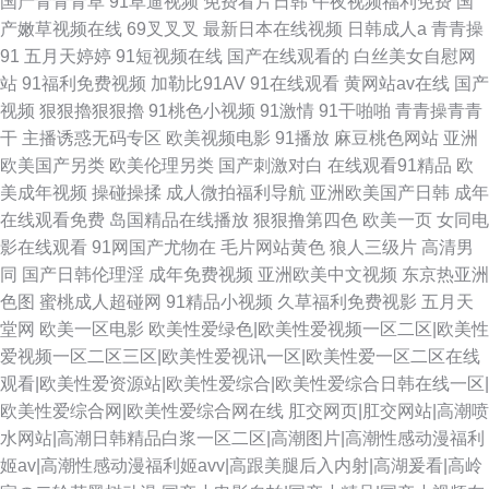
国产青青青草
91草逼视频
免费看片日韩
午夜视频福利免费
国
产嫩草视频在线
69叉叉叉
最新日本在线视频
日韩成人a
青青操
91
五月天婷婷
91短视频在线
国产在线观看的
白丝美女自慰网
站
91福利免费视频
加勒比91AV
91在线观看
黄网站av在线
国产
视频
狠狠擼狠狠擼
91桃色小视频
91激情
91干啪啪
青青操青青
干
主播诱惑无码专区
欧美视频电影
91播放
麻豆桃色网站
亚洲
欧美国产另类
欧美伦理另类
国产刺激对白
在线观看91精品
欧
美成年视频
操碰操揉
成人微拍福利导航
亚洲欧美国产日韩
成年
在线观看免费
岛国精品在线播放
狠狠撸第四色
欧美一页
女同电
影在线观看
91网国产尤物在
毛片网站黄色
狼人三级片
高清男
同
国产日韩伦理淫
成年免费视频
亚洲欧美中文视频
东京热亚洲
色图
蜜桃成人超碰网
91精品小视频
久草福利免费视影
五月天
堂网
欧美一区电影
欧美性爱绿色|欧美性爱视频一区二区|欧美性
爱视频一区二区三区|欧美性爱视讯一区|欧美性爱一区二区在线
观看|欧美性爱资源站|欧美性爱综合|欧美性爱综合日韩在线一区|
欧美性爱综合网|欧美性爱综合网在线
肛交网页|肛交网站|高潮喷
水网站|高潮日韩精品白浆一区二区|高潮图片|高潮性感动漫福利
姬av|高潮性感动漫福利姬avv|高跟美腿后入内射|高湖爰看|高岭