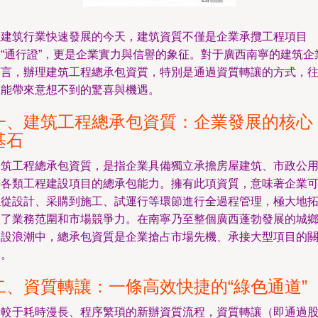
在建筑行業快速發展的今天，建筑資質不僅是企業承攬工程項目
的“通行證”，更是企業實力與信譽的象征。對于廣西南寧的建筑企
而言，辦理建筑工程總承包資質，特別是通過資質轉讓的方式，
往能帶來意想不到的驚喜與機遇。
一、建筑工程總承包資質：企業發展的核心
基石
建筑工程總承包資質，是指企業具備獨立承擔房屋建筑、市政公
等各類工程建設項目的總承包能力。擁有此項資質，意味著企業
以從設計、采購到施工、試運行等環節進行全過程管理，極大地
展了業務范圍和市場競爭力。在南寧乃至整個廣西蓬勃發展的城
建設浪潮中，總承包資質是企業搶占市場先機、承接大型項目的
鍵。
二、資質轉讓：一條高效快捷的“綠色通道”
相較于耗時漫長、程序繁瑣的新辦資質流程，資質轉讓（即通過