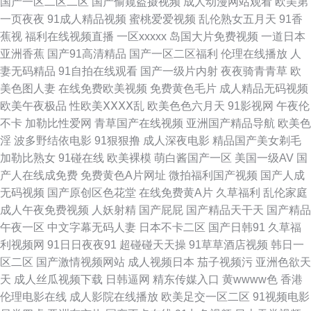
国产一区二区二区
国产偷窥盗摄视频
成人动漫网站观看
欧美第
视频后入 91内射母女 91黄色的 91老熟女露脸精品 91国内在线观看 91成人
一页夜夜
91成人精品视频
蜜桃爱爱视频
乱伦熟女五月天
91香
蕉视
福利在线视频直播
一区xxxxx
岛国大片免费视频
一道日本
区 91av手机视频在线 正品导航福利大全 91豆花视频免费观看 91精品国产精
亚洲香蕉
国产91高清精品
国产一区二区福利
伦理在线播放
人
妻无码精品
91自拍在线观看
国产一级片内射
夜夜骑青青草
欧
品 91黄色在线免费 91好福利 91黄色网 91豆花影院在线视频 先锋影院 网页
美色图人妻
在线免费欧美视频
免费黄色毛片
成人精品无码视频
欧美午夜极品
性欧美ⅩⅩⅩⅩ乱
欧美色色六月天
91影视网
午夜伦
导航 午夜男女福利 我的小后妈高清观看 亚洲图片在线 野花免费观看在线观
不卡
加勒比性爱网
青草国产在线视频
亚洲国产精品导航
欧美色
淫
波多野结依电影
91狠狠撸
成人深夜电影
精品国产美女剃毛
看 中文字幕欧美 在线观看资源网站 在线亚洲中文精品 91白浆 91国内香蕉
加勒比熟女
91碰在线
欧美裸模
萌白酱国产一区
美国一级AV
国
产人在线成免费
免费黄色A片网址
微拍福利国产视频
国产人成
91极品天堂 91福利入口 91经典视频 91国产系列 91国产极品丝袜女 91精选
无码视频
国产原创区色花堂
在线免费黄A片
久草福利
乱伦家庭
成人午夜免费视频
人妖射精
国产屁屁
国产精品天干天
国产精品
在线观看 91妹妹久久 91免费视频版 国产肏屄麻豆精品 国内人人 精品国产熟
午夜一区
中文字幕无码人妻
日本不卡二区
国产日韩91
久草福
利视频网
91日日夜夜91
超碰碰天天操
91草草酒店视频
韩日一
女在线一区 久久国产精品欧美 久久黄色大网站 啦啦啦视频在线观看视频 欧
区二区
国产激情视频网站
成人视频日本
茄子视频污
亚洲色欲天
天
成人丝瓜视频下载
日韩逼网
精东传媒入口
黄wwww色
香港
美男女在线免费 欧美性爱一区 欧美专区日韩 欧美夜午理论片 三级在线 四虎
伦理电影在线
成人影院在线播放
欧美足交一区二区
91视频电影