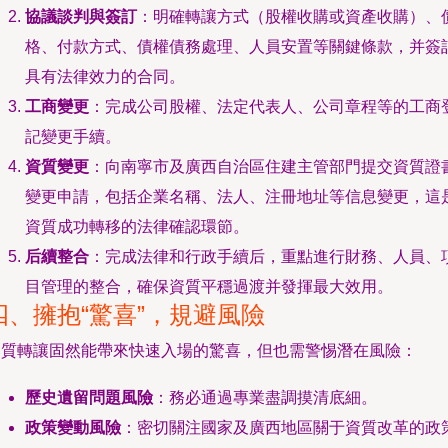
協議談判與簽訂
：明確轉讓方式（股權收購或資產收購）、
格、付款方式、債權債務處理、人員安置等關鍵條款，并簽
具有法律效力的合同。
工商變更
：完成公司股權、法定代表人、公司章程等的工商
記變更手續。
資質變更
：向南寧市及廣西自治區住建主管部門提交資質證
變更申請，包括企業名稱、法人、注冊地址等信息變更，這
資質成功轉移的法律確認環節。
后續整合
：完成法律和行政手續后，重點進行財務、人員、
目管理的整合，確保資質平穩過渡并發揮最大效用。
四、擁抱“驚喜”，規避風險
資質轉讓固然能帶來快速入場的驚喜，但也需警惕潛在風險：
歷史遺留問題風險
：務必通過專業盡調摸清底細。
政策變動風險
：密切關注國家及廣西地區關于資質改革的政