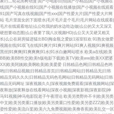
家の二轮花黑树动漫
国产小电影自拍|国产小精品|国产小视频在
线|国产小视频在线91|国产小视频在线播放|国产小视频在线观看
91|国产写真在线视频|国产性xxx|国产性爱大片|国产性爱大片网
站
毛片里面女的下面喷水|毛片毛片是个毛片|毛片网站在线观看|
毛片在线观看地址|么公吃我的奶水边吃边做|么公的又大又深又
硬想要动态图|么公夜要了我八次视频HD|么公又大又硬又粗又
长|么公在厨房猛进猛出BD|梅金瓶之爱奴1浴室狂欢
91熟女做爱
视频在线|91双飞在线|91爽片|91爽片网站|91爽人视频|91爽视频
黑丝|91爽爽|91爽爽爽|91水|91水白嫩网站喷水
欧美a在线|欧美
BB|欧美BB性交|欧美h版电影下载|欧美TV|欧美ww|欧美XX肥婆
XX|欧美阿姨|欧美啊欧美|欧美爱爱
日韩精品色网|日韩精品色哟
哟|日韩精品视频|日韩精品首页|日韩精品网站|日韩精品无|日韩
精品无码久久久|日韩精品无码色毛网站|日韩精品无码网站|日韩
精品无码网址
深夜视频久久|深夜视频免费观看|深夜视频网站|深
夜释放|深夜释放在线看网站|深夜小视频|深夜影视|深夜影院|神
马91视频|神马电影院老子午夜理论
欧美另类野外不卡|欧美另类
中文|欧美另类重口播放|欧美另类重口性爱|欧美另娄ZZZ|欧美另
娄性爱|欧美流白桨|欧美六九免费视频|欧美撸香蕉|欧美乱交一区