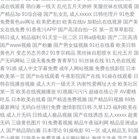
成在线观看
萌白酱一线天
乱伦五月天婷婷
美腿丝袜在线观看
国
产精品3p
91综合碰
国产乱女乱
成人xxxxx
日韩伦理片
91色爱
免费黄色av网址
欧美肥老妇
欧美在线tv
加勒比在线视屏
国产美
女在线免费
91香蕉污APP
国产高清自拍一区
第一页草草影院
韩日成人
精品福利
91天堂一区二区
日韩a级电影
国产二区高清
国产www视频
国产粉嫩
国产男女猛视频
91社在线看
欧美日韩
黄色片
变态另态另类2
91李宗精品
黑丝袜自慰喷水
乱伦五月
国
产无码网站
三级无毒免费
青青草51
91丝袜在线
91九色在线观
看
91插
成人中文字幕免费
成年人网站视频
免费在线影院
日本
欧美第一页
国产ts在线观看
午夜影院国产在线
91操在线观看
日
韩在线播放视频
成人大片一级天天
内射性爱网址大全
欧美社区
第一页
欧美在线视频播放
91视频污污污
超碰在线公开
AV蜜桃
吃瓜
日本欧美在线看
国产精选免费视频
国产精品91视频
69热
最新网址
无码白丝强行免费
激情影院日韩
久草123
福利欧美在
线
成人片无码
日韩成人极品视频
国产在线诱惑
乱人xxxxx
超黄
无码
三级黄色图片
91免费看视频
精品午夜福利网
精品亚洲成a
人
国产精品萌白酱
日本理论
91操电影
91一区
成人精品无
91国
产小视频
日韩美女免费直播
A片网站网址
激情文学色
国产主播