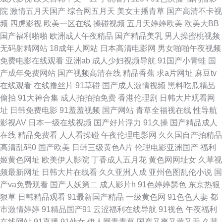
91青青搞 91网页看片 97网址www www日韩高清 东方va正在进入 国产高清
院
激情五月天国产
综合网五月天
美女主播青草
国产高清不卡视
频
四虎影视
欧美一区在线
操碰视频
五月天婷婷欧美
欧美大BB
91 国内视频一区在线观看 av传媒看片网在线 二区 后入 老湿机 欧美热图 漂
国产福利啪啪
欧洲成人午夜精品
国产精品美乳
男人操蜜桃视频
无码射精网站
18成年人网站
日本高清电影网
男女啪啪午夜视频
亮妈妈6中文完整高清 视频在线91 迅雷bt下载 80电影网 91福利所 91啪啪啪
免费电影在线观看
亚洲ab
成人少妇视频导航
91国产小青蛙
国
产成年免费网站
国产视频高清在线
精品香蕉
求a片网址
麻豆tv
97超碰总站 第一导航福利网 激情俺去婷婷 美女足胶 欧美蜜桃色色97 人人免
在线观看
在线撸丝片
91草碰
国产成人激情视频
黑料吃瓜精品
偷拍
91大神合集
成人拍拍拍免费
香港伦理剧
日韩大片观看网
费 色人网 午夜丁香 中国第一毛片 91大神在线视频观看 91亚欧美日韩性爱网
址
日韩免费电影
91羞羞视频
国产网站
青草全福视在线
性导航
影视AV
日本一级在线视频
国产好片浮力
91久操
国产精品成人
成人18福利在线观看 国产一区二区做爱视频 久久五月丁香婷婷网 欧美另类
在线
精品免费看
人人看操碰
午夜伦理电影网
久久国自产拍精品
高清乱码0
国产欧美
日韩三级黄色A片
伦理电影亚洲国产
福利
野外不卡 青青青爽视频在线观看 神马在线观看 最新国产欧美 漂亮的保姆韩
姬黄色网址
欧美伊人影院
丁香成人五月花
黄色网网址女
久草视
频最新网址
日韩大片在线看
久久亚洲人成
亚州色图乱伦小说
国
国在线观看 91n福利姬视频 91猫先生 97操碰 成年女人免费影院播放 国内福
产va免费观看
国产人妖第二
成人影片h
91色婷婷瑟色
东京热狠
狠草
日韩精品观看
91最新国产精品
一级黄色网
91色色人妻
都
利视频在线播放 蜜桃视频在线免费观看 日韩第7页 性爱天堂在线 91shigua
市激情婷婷
91精品国产91
云涩福利在线导航
91视色
午夜福利
在线网站
91直播
91处女
伊人网青青草
国产又爽又黄又无
久草