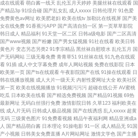
成在线观看
萌白酱一线天
乱伦五月天婷婷
美腿丝袜在线观看
国
产精品3p
91综合碰
国产乱女乱
成人xxxxx
日韩伦理片
91色爱
免费黄色av网址
欧美肥老妇
欧美在线tv
加勒比在线视屏
国产美
女在线免费
91香蕉污APP
国产高清自拍一区
第一页草草影院
韩日成人
精品福利
91天堂一区二区
日韩a级电影
国产二区高清
国产www视频
国产粉嫩
国产男女猛视频
91社在线看
欧美日韩
黄色片
变态另态另类2
91李宗精品
黑丝袜自慰喷水
乱伦五月
国
产无码网站
三级无毒免费
青青草51
91丝袜在线
91九色在线观
看
91插
成人中文字幕免费
成年人网站视频
免费在线影院
日本
欧美第一页
国产ts在线观看
午夜影院国产在线
91操在线观看
日
韩在线播放视频
成人大片一级天天
内射性爱网址大全
欧美社区
第一页
欧美在线视频播放
91视频污污污
超碰在线公开
AV蜜桃
吃瓜
日本欧美在线看
国产精选免费视频
国产精品91视频
69热
最新网址
无码白丝强行免费
激情影院日韩
久草123
福利欧美在
线
成人片无码
日韩成人极品视频
国产在线诱惑
乱人xxxxx
超黄
无码
三级黄色图片
91免费看视频
精品午夜福利网
精品亚洲成a
人
国产精品萌白酱
日本理论
91操电影
91一区
成人精品无
91国
产小视频
日韩美女免费直播
A片网站网址
激情文学色
国产主播