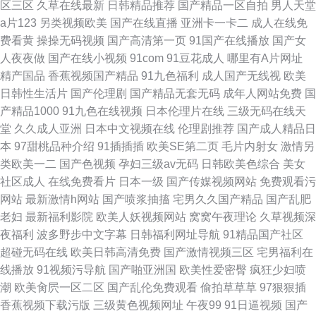
区三区
久草在线最新
日韩精品推荐
国产精品一区自拍
男人天堂
a片123
另类视频欧美
国产在线直播
亚洲卡一卡二
成人在线免
费看黄
操操无码视频
国产高清第一页
91国产在线播放
国产女
人夜夜做
国产在线小视频
91com
91豆花成人
哪里有A片网址
精产国品
香蕉视频国产精品
91九色福利
成人国产无线视
欧美
日韩性生活片
国产伦理剧
国产精品无套无码
成年人网站免费
国
产精品1000
91九色在线视频
日本伦理片在线
三级无码在线天
堂
久久成人亚洲
日本中文视频在线
伦理剧推荐
国产成人精品日
本
97甜桃品种介绍
91插插插
欧美SE第二页
毛片内射女
激情另
类欧美一二
国产色视频
孕妇三级av无码
日韩欧美色综合
美女
社区成人
在线免费看片
日本一级
国产传媒视频网站
免费观看污
网站
最新激情h网站
国产喷浆抽搐
宅男久久国产精品
国产乱肥
老妇
最新福利影院
欧美人妖视频网站
窝窝午夜理论
久草视频深
夜福利
波多野步中文字幕
日韩福利网址导航
91精品国产社区
超碰无码在线
欧美日韩高清免费
国产激情视频三区
宅男福利在
线播放
91视频污导航
国产啪亚洲国
欧美性爱密臀
疯狂少妇喷
潮
欧美肏屄一区二区
国产乱伦免费观看
偷拍草草草
97狠狠插
香蕉视频下载污版
三级黄色视频网址
午夜99
91日逼视频
国产