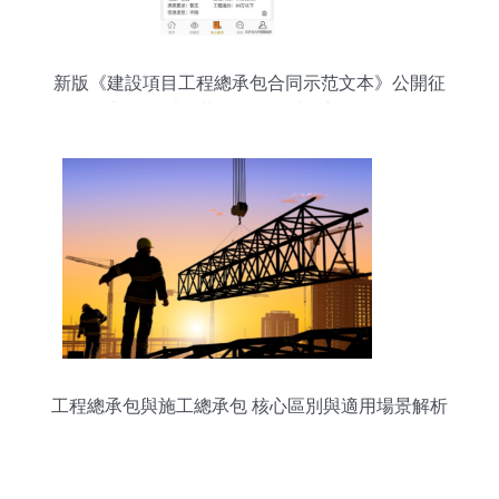
新版《建設項目工程總承包合同示范文本》公開征
求意見 以規范促發展，以創新提質效
工程總承包與施工總承包 核心區別與適用場景解析