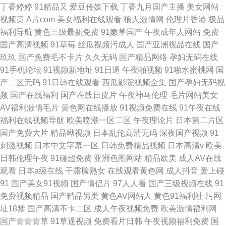
丁香婷婷
91精品又
爱豆传媒下载
丁香九月国产主播
美女网站
视频黄
A片com
美女福利在线观看
狼人激情网
伦理片香港
极品
福利导航
黄色三级最新免费
91嫩草国产
午夜成年人网站
免费
国产高清视频
91草莓
丝瓜视频污成人
国产亚洲视品在线
国产
玖玖
国产免费毛不卡片
久久无码
国产精品网络
孕妇无码在线
91手机论坛
91视频新地址
91日逼
午夜啪视频
91啪水蜜桃网
国
产二区无码
91日韩在线观看
西瓜影院视频全集
国产孕妇无码视
频
国产在线福利
国产在线日皮片
午夜神马伦理
毛片网站美女
AV福利激情毛片
黄色网在线播放
91视频免费在线
91午夜在线
福利在线视频导航
欧美喷潮一区二区
午夜理论片
日本第二片区
国产免费大片
精品呦视频
日本乱伦高清无码
深夜国产视频
91
刺激视频
日本中文字幕一区
日韩免费精品视频
日本高清v
欧美
日韩伦理午夜
91碰超免费
亚洲色图网站
精品欧美
成人AV在线
观看
日本a级在线
干露脸熟女
在线观看黄色网
成人抖音
爰上碰
91
国产美女91视频
国产情侣片
97人人看
国产三级视频在线
91
免费视频精品
国产精品另类
黄色AV网站人
黄色91福利社
污网
址18禁
国产高清不卡二区
成人午夜视频免费
欧美激情福利网
国产青青青草
91草逼视频
免费看片日韩
午夜视频福利免费
国