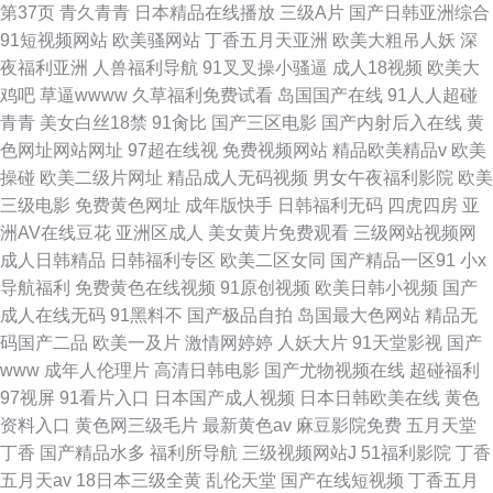
第37页
青久青青
日本精品在线播放
三级A片
国产日韩亚洲综合
91短视频网站
欧美骚网站
丁香五月天亚洲
欧美大粗吊人妖
深
夜福利亚洲
人兽福利导航
91叉叉操小骚逼
成人18视频
欧美大
鸡吧
草逼wwww
久草福利免费试看
岛国国产在线
91人人超碰
青青
美女白丝18禁
91肏比
国产三区电影
国产内射后入在线
黄
色网址网站网址
97超在线视
免费视频网站
精品欧美精品v
欧美
操碰
欧美二级片网址
精品成人无码视频
男女午夜福利影院
欧美
三级电影
免费黄色网址
成年版快手
日韩福利无码
四虎四房
亚
洲AV在线豆花
亚洲区成人
美女黄片免费观看
三级网站视频网
成人日韩精品
日韩福利专区
欧美二区女同
国产精品一区91
小x
导航福利
免费黄色在线视频
91原创视频
欧美日韩小视频
国产
成人在线无码
91黑料不
国产极品自拍
岛国最大色网站
精品无
码国产二品
欧美一及片
激情网婷婷
人妖大片
91天堂影视
国产
www
成年人伦理片
高清日韩电影
国产尤物视频在线
超碰福利
97视屏
91看片入口
日本国产成人视频
日本日韩欧美在线
黄色
资料入口
黄色网三级毛片
最新黄色av
麻豆影院免费
五月天堂
丁香
国产精品水多
福利所导航
三级视频网站J
51福利影院
丁香
五月天av
18日本三级全黄
乱伦天堂
国产在线短视频
丁香五月