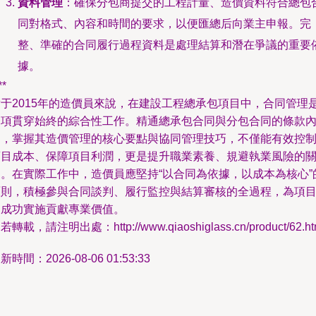
資料管理
：確保分包商提交的工程計量、造價資料符合總包
同對格式、內容和時間的要求，以便匯總后向業主申報。完
整、準確的合同履行過程資料是處理結算和潛在爭議的重要
據。
**
對于2015年的造價員來說，在建設工程總承包項目中，合同管理
一項貫穿始終的綜合性工作。精通總承包合同與分包合同的條款
涵，掌握其造價管理的核心要點與協同管理技巧，不僅能有效控
項目成本、保障項目利潤，更是提升職業素養、規避執業風險的
鍵。在實際工作中，造價員應堅持“以合同為依據，以成本為核心”
原則，積極參與合同談判、履行監控與結算審核的全過程，為項
的成功實施貢獻專業價值。
若轉載，請注明出處：http://www.qiaoshiglass.cn/product/62.ht
新時間：2026-08-06 01:53:33