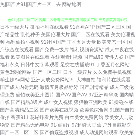
免|国产片91|国产片一区二去
网站地图
日本一级大片
微拍福利在线观看
91香蕉APP
国产二区三区
国
91色涩 欧美啪啪啪一区二区 亚洲伊人无码 在线理论片 亚洲美女图片 网站黄
产精品性
乱伦种子
美国伦理大片
国产二区在线观看
美女伦理视
频
福利偷拍小视频
91社区国产
丁香五月天堂
欧美变态一区
国
色91 婷婷二区三区 视频二区青青国产 无码高清欧美三区 天龙影院高清影院
产综合在线观看
国产免费一级片
福利视频资源站
成人午夜在线
观看
欧美图片在线观看
在线观看h视频
国产a级0
变性人妖
国产
亚洲久久一道本视频 正品导航福利大全 91吃瓜抖阴 91九色蝌蚪视频网 91软
福利永久
日韩中文字幕观看
足交在线播放91
丁香五月色网站
黄色3级抢网站
国产一区二区
日本一级婬片
久久免费手机视频
件看片下载 91午夜在线视频 91专媒 操操影视 欧美浮力电影院第一页 青苹果
学生妹Av网站
亚洲人成免费网站
91大神自拍
福利片在线观看
国产成人内射无码
激情五月极品婷婷
国产剧情精品
成人三级伦
乐园在线影视 日韩精品最新 深夜成人 日韩欧美天堂 日韩特级性交 性网址 性
理免费
偷怕欧美亚州图片
国产AV国产AV
97亚洲精华液
国内精
自线
国产精品3级片
成年女人视频
狠狠撸亚洲欧美
91操碰在线
生活在线免费观看 五月丁香激色婷五月天 伊人青青草综合网 在线不卡 成人
国产高清精品二区
国产欧美在线视频
欧美色综合网
91国产自拍
偷拍
香蕉911
花蝴蝶看片免费
白丝美女免费网站
欧美女人与动
一级片 91n在线 91国视频在线观看 91欧美柠檬成人剧场 91社入口 91蜜桃
物交
国产精品无码电影
91插插库
97超碰大香蕉
户外自慰影院
国产一区二区二区
国产偷窥盗摄视频
成人动漫网站观看
欧美第