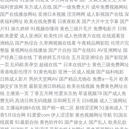
91黄色的 91色色网页观看在线看 白丝18导航 国产91色 狠狠的爱综合 老司
福利资源网
东方成人在线
国产一级免费大片
成年免费视频网站
国产在线播放网站
亚洲日本视频
淫淫网网
成人影视国产在线
深
机精品 青青河边草好剧免费看 偷拍福利视频导航 91传媒视频免费看 91性交
夜福利网址
欧美在线免费看
日夜夜欧美
国产大片中文字幕
国产
片91
操久婷婷
91视频你懂得
黄色三级片毛片
免费电影片
日韩
美女 白丝美女在线观看 国产精品熟女一区 久久9热视频 欧美肥婆 天美麻花
欧美爱爱
成人亚洲区
欧美性16
成人色情黄片在线
在线观看亚
洲精品
国产热综合
久草网视频在线看
午夜精品网影院
伦理片完
星空免费观看版 91艹 91要在线免费观看 爱爱传谋香蕉 91蜜桃视频直接看
整版
黄视网站在线播放
国产片自拍
国产在线91
AV亚洲网址
国
产经典三级在线
丁香婷婷五月综合
五月花亚洲综合
国产影院第
欧美性交美女 色戒高清 666影视网站 91色网 不卡毛片一区二区 黄色网络入
一页
乱码欧美孕交
超碰在线艹
日本在线护士
黄色三级免费网址
香港电影伦理片
91黄色电影
亚洲一区成人视频
国产福利电影
口处 年轻的朋友4免费 黑丝白虎出水91全集 伊人久久精品AV一区二区 91精
日韩成人影片
男的天堂网AV
国产精品尤物在
免费a一毛片
欧美
肠交扩张另类
最新亚洲日韩精品
欧美在线视频
免费黄色网址在
品毛片 97国产精品 国产精品久久久久久日 欧美专区第一页 亚洲avtt 91成人
线
主播第一页
丁香五月网
性爱东京热
草逼视频78
国产成人免
费无码
高清日韩无码视频
宗和网五月天
日b视频
成人三级网站
亚洲黄网站 91视频下载导航 俺去也俺去 国产福利片一区二区 红杏黄色入口
在
主播福利姬h在线
国产精一精二区
基情涩涩网
51漫画成人
丁
香5月综合网
91爱爱com
伊人涩涩射
黄色视频网址导航
91国在
91白丝在线观看视频 在线观看视频网站懂的 97电影院网 91色啪 bt之家电影
线观看
91最新自拍
黄色软件91
国产操女人
国产乱人
欧美乱欲