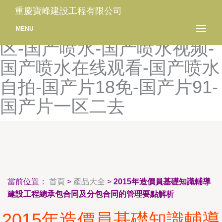
国产欧美专区-国产欧美自拍
重慶寶峰建設工程有限公司
中文字幕-国产喷白浆精品一
MENU
区-国产喷水-国产喷水视频-
国产喷水在线观看-国产喷水
自拍-国产片18免-国产片91-
国产片一区二去
當前位置：
首頁
>
產品大全
>
2015年造價員基礎知識輔導
建設工程總承包合同及分包合同的管理要點解析
2015年造價員基礎知識輔導