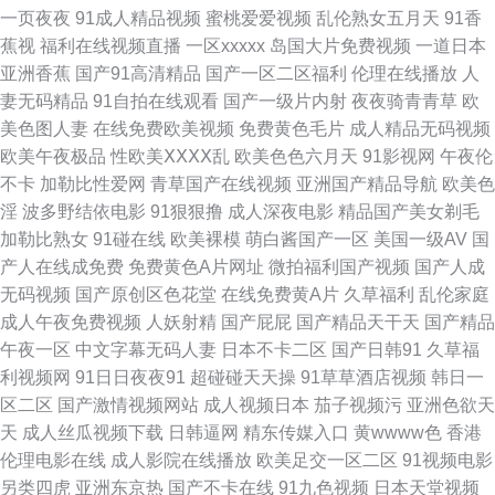
视频后入 91内射母女 91黄色的 91老熟女露脸精品 91国内在线观看 91成人
一页夜夜
91成人精品视频
蜜桃爱爱视频
乱伦熟女五月天
91香
蕉视
福利在线视频直播
一区xxxxx
岛国大片免费视频
一道日本
区 91av手机视频在线 正品导航福利大全 91豆花视频免费观看 91精品国产精
亚洲香蕉
国产91高清精品
国产一区二区福利
伦理在线播放
人
妻无码精品
91自拍在线观看
国产一级片内射
夜夜骑青青草
欧
品 91黄色在线免费 91好福利 91黄色网 91豆花影院在线视频 先锋影院 网页
美色图人妻
在线免费欧美视频
免费黄色毛片
成人精品无码视频
欧美午夜极品
性欧美ⅩⅩⅩⅩ乱
欧美色色六月天
91影视网
午夜伦
导航 午夜男女福利 我的小后妈高清观看 亚洲图片在线 野花免费观看在线观
不卡
加勒比性爱网
青草国产在线视频
亚洲国产精品导航
欧美色
淫
波多野结依电影
91狠狠撸
成人深夜电影
精品国产美女剃毛
看 中文字幕欧美 在线观看资源网站 在线亚洲中文精品 91白浆 91国内香蕉
加勒比熟女
91碰在线
欧美裸模
萌白酱国产一区
美国一级AV
国
产人在线成免费
免费黄色A片网址
微拍福利国产视频
国产人成
91极品天堂 91福利入口 91经典视频 91国产系列 91国产极品丝袜女 91精选
无码视频
国产原创区色花堂
在线免费黄A片
久草福利
乱伦家庭
成人午夜免费视频
人妖射精
国产屁屁
国产精品天干天
国产精品
在线观看 91妹妹久久 91免费视频版 国产肏屄麻豆精品 国内人人 精品国产熟
午夜一区
中文字幕无码人妻
日本不卡二区
国产日韩91
久草福
利视频网
91日日夜夜91
超碰碰天天操
91草草酒店视频
韩日一
女在线一区 久久国产精品欧美 久久黄色大网站 啦啦啦视频在线观看视频 欧
区二区
国产激情视频网站
成人视频日本
茄子视频污
亚洲色欲天
天
成人丝瓜视频下载
日韩逼网
精东传媒入口
黄wwww色
香港
美男女在线免费 欧美性爱一区 欧美专区日韩 欧美夜午理论片 三级在线 四虎
伦理电影在线
成人影院在线播放
欧美足交一区二区
91视频电影
另类四虎
亚洲东京热
国产不卡在线
91九色视频
日本天堂视频