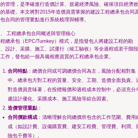
同的管理，是準確進行造價計算、規避經濟風險、確保項目經濟
益的基礎。本文將對2015年造價員需掌握的建設工程總承包合同
分包合同的管理要點進行系統梳理與輔導。
一、 工程總承包合同概述與管理核心
程總承包（EPC/Turnkey）模式，是指發包人將建設工程的勘
察、設計、采購、施工、試運行（竣工驗收）等全過程或若干階
的工作，發包給一個具備相應資質的工程總承包企業。
合同特點
：總價合同或可調總價合同為主，風險分配相對集
中。總承包方對工程的質量、安全、工期、造價全面負責。
對造價員意味著，在投標報價和過程成本控制中，必須充分
慮設計優化、采購成本、施工風險等綜合因素。
造價管理重點
：
合同價款構成
：清晰理解合同總價所包含的工作范圍、費用
成（如設計費、設備購置費、建安工程費、管理費、利潤、
險包干費等）。