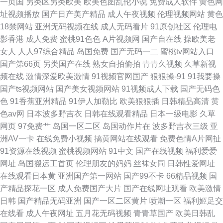
一页国
另类区另类欧美
欧美色图乱伦小说
免费成人软件
黄色网
大陆最新精品视频 欧美三级视频 午夜羞羞 91含羞草在线看 wwwcomcn三级
址视频播放
国产日产美产精品
成人午夜视频
伦理视频网站
黄色
18禁网站
亚洲无码视频在线
成人无码看片
91原创社区
伦理电
精东AV 欧美性交V 香港黄色
影香港
成人免费
蜜桃91色色
A片视频网
国产自在线
操欧美老
女人
人人97综合精品
岛国免费
国产无码一二
蜜桃tv网站入口
国产第66页
另类国产在线
熟女自拍偷拍
青青久视频
久草新视
频在线
激情深爱欧美激情
91视频官网国产
狠狠操-91
91我要操
国产ts视频网站
国产美女视频网站
91视频成人下载
国产无码色
色
91香蕉亚洲精品
91伊人加勒比
欧美狠狠插
日韩精品高清
黄
色av网
日本波多野吉衣
日韩在线观看精品
日本一级电影
久草
网页
97免费艹
岛国一区二区
岛国动作片在
波多野吉衣三级
亚
洲AV一卡
在线免费小视频
搞黄网站在线观看
免费色情A片网扯
91资源在线视频
蜜桃视频网站
91中文
国产在线视频
福利爱爱
网址
岛国搬运工首页
伦理朋友的妈妈
丝袜女同
日韩性爱网址
在线观看日本黄
亚洲国产第一网站
国产99不卡
66精品视频
国
产精品探花一区
成人免费国产大片
国产在线网址观看
欧美激情
日韩
国产精品无码亚洲
国产一区二区黄片
喷潮一区
福利姬足交
在线看
成人午夜网址
五月花无码视频
青青草国产
欧美日韩乱