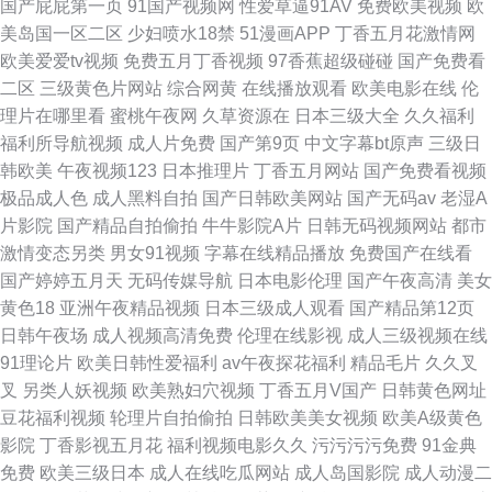
国产屁屁第一页
91国产视频网
性爱草逼91AV
免费欧美视频
欧
美岛国一区二区
少妇喷水18禁
51漫画APP
丁香五月花激情网
欧美爱爱tv视频
免费五月丁香视频
97香蕉超级碰碰
国产免费看
二区
三级黄色片网站
综合网黄
在线播放观看
欧美电影在线
伦
理片在哪里看
蜜桃午夜网
久草资源在
日本三级大全
久久福利
福利所导航视频
成人片免费
国产第9页
中文字幕bt原声
三级日
韩欧美
午夜视频123
日本推理片
丁香五月网站
国产免费看视频
极品成人色
成人黑料自拍
国产日韩欧美网站
国产无码av
老湿A
片影院
国产精品自拍偷拍
牛牛影院A片
日韩无码视频网站
都市
激情变态另类
男女91视频
字幕在线精品播放
免费国产在线看
国产婷婷五月天
无码传媒导航
日本电影伦理
国产午夜高清
美女
黄色18
亚洲午夜精品视频
日本三级成人观看
国产精品第12页
日韩午夜场
成人视频高清免费
伦理在线影视
成人三级视频在线
91理论片
欧美日韩性爱福利
av午夜探花福利
精品毛片
久久叉
叉
另类人妖视频
欧美熟妇穴视频
丁香五月V国产
日韩黄色网址
豆花福利视频
轮理片自拍偷拍
日韩欧美美女视频
欧美A级黄色
影院
丁香影视五月花
福利视频电影久久
污污污污免费
91金典
免费
欧美三级日本
成人在线吃瓜网站
成人岛国影院
成人动漫二