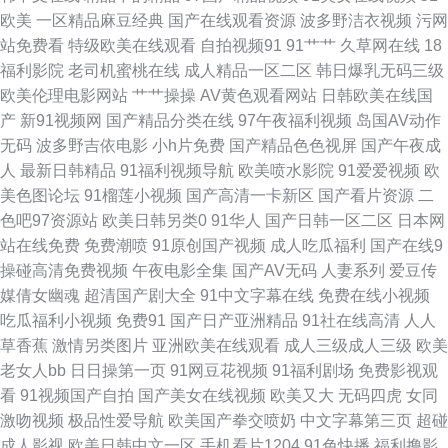
虎新影院2019址 婷婷综合 下载欧美性交 在线观看免费网 8哥电影网在线观
欧美
一区精品麻豆经典
国产在线观看资源
波多野洁衣视频
污网
站免费看
特级欧美在线观看
自拍视频91
91艹艹
久草网在线
18
看 91www黄色 日韩精品无码久久 91TV网站 91国产丝袜在线播放 91视频大
福利影院
老司机蜜桃在线
成人精品一区二区
韩日爆乳无码三级
欧美伦理电影网站
艹艹操操
AV黄色观看网站
日韩欧美在线国
香蕉 91香蕉污视频下载 豆花影院色 国产tv六区 国产精品掏空网 精品国产一
产
新91视频网
国产精品分类在线
97午夜福利视频
岛国AV动作
无码
波多野吉依电影
小h片免费
国产精品色色视屏
国产午夜成
二 久久精品23 欧美A级视频 三级91 亚洲黄色在线 51视频精品全部免费 91
人
最新日韩精品
91福利视频导航
欧美喷水影院
91爱爱视频
欧
美色图论坛
91榴莲小视频
国产高清一卡新区
国产看片资源
二
东北40多岁熟女 91人免费版观看 91丝袜足交视频国产 91资源视频在线播放
色吧97资源站
欧美日韩另类0
91华人
国产日韩一区二区
日本网
站在线免费
免费潮喷
91原创国产视频
成人吃瓜福利
国产在线9
成人精品视频 国产精品高清色网站在线 九九热精品视频在线 男女网站免费
操碰高清免费视频
午夜电影全集
国产AV无码
人妻系列
爱豆传
媒倩女幽魂
超清国产剧大全
91中文字幕在线
免费在线小视频
欧美女同在线 欧美性交视大片 人人模人 肉丝高跟后入内射 午夜在线视屏 种
吃瓜福利小视频
免费91
国产日产亚洲精品
91社在线高清
人人
草香蕉
激情另类图片
亚洲欧美在线观看
成人三级成人三级
欧美
子资源网 91白丝综合 91福利导航在线观看 91se在线 精品久久九九 密臀AV
老女人bb
日日操第一页
91网豆花视频
91福利剧场
免费影视观
看
91视频国产自拍
国产美女在线视频
欧美又大
无码四虎
女同
一区 欧美视频第三页 日韩福利电影 2019年九九精品视频 91黄色色情软件
激吻视频
极品性爱导航
欧美国产拳交喷奶
中文字幕第三页
超碰
成人影视
欧美日韩中文一区
手机看片1204
91色快播
福利撸影