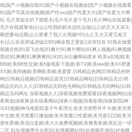
线|国产小视频在线91|国产小视频在线播放|国产小视频在线观看
91|国产写真在线视频|国产性xxx|国产性爱大片|国产性爱大片网
站
毛片里面女的下面喷水|毛片毛片是个毛片|毛片网站在线观看|
毛片在线观看地址|么公吃我的奶水边吃边做|么公的又大又深又
硬想要动态图|么公夜要了我八次视频HD|么公又大又硬又粗又
长|么公在厨房猛进猛出BD|梅金瓶之爱奴1浴室狂欢
91熟女做爱
视频在线|91双飞在线|91爽片|91爽片网站|91爽人视频|91爽视频
黑丝|91爽爽|91爽爽爽|91水|91水白嫩网站喷水
欧美a在线|欧美
BB|欧美BB性交|欧美h版电影下载|欧美TV|欧美ww|欧美XX肥婆
XX|欧美阿姨|欧美啊欧美|欧美爱爱
日韩精品色网|日韩精品色哟
哟|日韩精品视频|日韩精品首页|日韩精品网站|日韩精品无|日韩
精品无码久久久|日韩精品无码色毛网站|日韩精品无码网站|日韩
精品无码网址
深夜视频久久|深夜视频免费观看|深夜视频网站|深
夜释放|深夜释放在线看网站|深夜小视频|深夜影视|深夜影院|神
马91视频|神马电影院老子午夜理论
欧美另类野外不卡|欧美另类
中文|欧美另类重口播放|欧美另类重口性爱|欧美另娄ZZZ|欧美另
娄性爱|欧美流白桨|欧美六九免费视频|欧美撸香蕉|欧美乱交一区
二区
91短视频男生自慰|91短视频网站|91短视频亚洲|91对操网