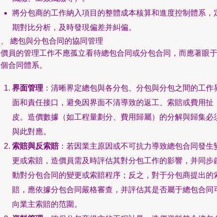
將分包商的工作納入項目的整體成本核算和進度控制體系，
期對比分析，及時發現偏差并糾偏。
三、 總包與分包合同的協同管理
造價員的管理工作不應孤立看待總包合同或分包合同，而應著眼
整個合同體系。
界面管理
：清晰界定總包與各分包、分包與分包之間的工作
面和責任接口，避免因界面不清導致的返工、索賠或費用扯
皮。造價數據（如工程量劃分、費用歸屬）的分解與歸集必
與此對應。
索賠與反索賠
：若因業主原因或不可抗力導致總包合同發生
更或索賠，造價員需及時評估其對分包工作的影響，并同步
動對分包合同的變更或索賠程序；反之，對于分包商提出的
賠，應依據分包合同嚴格審查，并評估其是否屬于總包合同
向業主索賠的范圍。