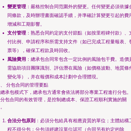
變更管理
：嚴格控制合同范圍外的變更。任何變更必須依據
同條款，及時辦理書面確認手續，并準確計算變更引起的費
增減和工期影響。
支付管理
：熟悉合同約定的支付節點（如按里程碑付款）、
付比例、申請程序和所需支持文件（如已完成工程量報表、
票等），確保工程款及時回收。
風險費用
：總承包合同常包含一定比例的風險包干費。造價
需協助項目團隊識別、評估潛在風險（如價格波動、地質條
變化等），并在報價和成本計劃中合理體現。
、 分包合同的管理要點
在總承包模式下，總承包方通常會依法將部分專業工程進行分包
對分包合同的有效管理，是控制總成本、保證工程順利實施的關
鍵。
合法分包原則
：必須分包給具有相應資質的單位；主體結構
程不得分包；分包須經建設單位認可（合同另有約定的除