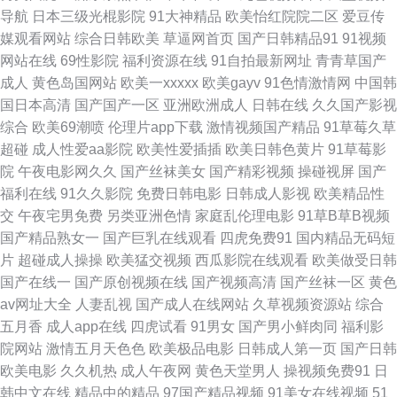
影视永久在线精品 首页av网站 少妇一线天 久久久永久免费 欧美专区16p 色
导航
日本三级光棍影院
91大神精品
欧美怡红院院二区
爱豆传
媒观看网站
综合日韩欧美
草逼网首页
国产日韩精品91
91视频
戒238分钟未删减版 香蕉视频下载黄在线 在线免费观看18 91C人视频 91白
网站在线
69性影院
福利资源在线
91自拍最新网址
青青草国产
成人
黄色岛国网站
欧美一xxxxx
欧美gayv
91色情激情网
中国韩
丝在线看 91国产品 91官观看入口官网免费 91网站国产一区二 97超碰碰碰
国日本高清
国产国产一区
亚洲欧洲成人
日韩在线
久久国产影视
综合
欧美69潮喷
伦理片app下载
激情视频国产精品
91草莓久草
91资源在线播放 97激情网站 a天堂中文字幕组 白丝高潮玩哭 俺去也色洛洛
超碰
成人性爱aa影院
欧美性爱插插
欧美日韩色黄片
91草莓影
院
午夜电影网久久
国产丝袜美女
国产精彩视频
操碰视屏
国产
八戒影视论理 阿v免费在线 国产大神探花后入 天堂8αV在線 新视觉影院
福利在线
91久久影院
免费日韩电影
日韩成人影视
欧美精品性
交
午夜宅男免费
另类亚洲色情
家庭乱伦理电影
91草B草B视频
6080高清 一性一交 在线视频免费 高清 中文字幕精东影业 最新电影免费 88
国产精品熟女一
国产巨乳在线观看
四虎免费91
国内精品无码短
片
超碰成人操操
欧美猛交视频
西瓜影院在线观看
欧美做受日韩
免费电影院网站 91福利社视频国产精品 天天射狠狠干 91小视频自慰 国产传
国产在线一
国产原创视频在线
国产视频高清
国产丝袜一区
黄色
av网址大全
人妻乱视
国产成人在线网站
久草视频资源站
综合
媒精品 国产精品精品自在线拍 国产欧美久久久久 国产乱视频在线播放 黄页
五月香
成人app在线
四虎试看
91男女
国产男小鲜肉同
福利影
院网站
激情五月天色色
欧美极品电影
日韩成人第一页
国产日韩
免费三级 久久国产精品久久 美女露胸照 欧美后入 青青精品1区 日日久久 四
欧美电影
久久机热
成人午夜网
黄色天堂男人
操视频免费91
日
韩中文在线
精品中的精品
97国产精品视频
91美女在线视频
51