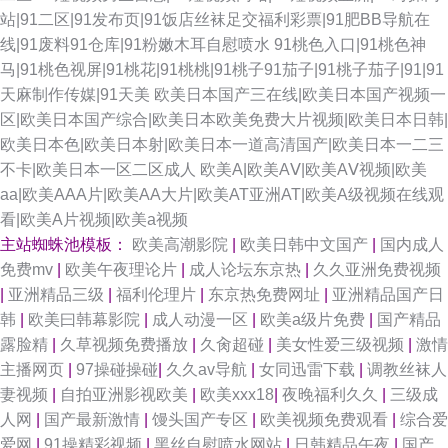
站|91二区|91发布页|91饭店丝袜足交福利彩票|91肥BB导航在
线|91废料91仓库|91粉嫩木耳自慰喷水
91桃色入口|91桃色神
马|91桃色视屏|91桃花|91桃桃|91桃子91茄子|91桃子茄子|91|91
天麻制作传媒|91天美
欧美日本国产三在线|欧美日本国产视频一
区|欧美日本国产综合|欧美日本欧美免费大片视频|欧美日本日韩|
欧美日本色|欧美日本射|欧美日本一道高清国产|欧美日本一二三
不卡|欧美日本一区二区成人
欧美A|欧美AⅤ|欧美AⅤ视频|欧美
aa|欧美AAA片|欧美AA大片|欧美AT亚洲AT|欧美A级视频在线观
看|欧美A片视频|欧美a视频
主站蜘蛛池模板：
欧美高潮影院
|
欧美日韩中文国产
|
国内成人
免费mv
|
欧美午夜理论片
|
成人论坛东京热
|
久久亚洲免费视频
|
亚洲精品三级
|
福利伦理片
|
东京热免费网址
|
亚洲精品国产日
韩
|
欧美曰韩幕影院
|
成人动漫一区
|
欧美a级片免费
|
国产精品
露脸精
|
久草视频免费播放
|
久肏超碰
|
美女性爱三级视频
|
激情
主播网页
|
97操碰操碰
|
久久av导航
|
女同迅雷下载
|
调教丝袜人
妻视频
|
自拍亚洲影视欧美
|
欧美xxx18
|
夜晚福利久久
|
三级成
人网
|
国产最新激情
|
馒头国产专区
|
欧美视频免费观看
|
综合爱
爱网
|
91操精彩视频
|
黑丝自慰喷水网站
|
日韩精品午夜
|
国产