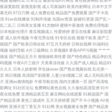
视频
超碰吃瓜
久草涩涩
最新在线A片网址
黄色视屏网站
欧美午
下载 国产黄a三级大片 久久草影院 欧美网 视频福利 91人人妻人人操 国产精
夜寂寞影院
新视觉影视
成人写真福利
欧美内射网址
日本中文字
幕无码
97日穴网
成人免费在线
精品国产免费观看
国产不卡高
品一区在线 欧美成人精品一区二区三 婷婷日韩一区二区区 91国产黑丝 91在
清
91av在线播放
91制作传媒
岛国av资源
超碰91资源
国产乱一
乱二乱三
日韩美女直播
91尤物69
蜜桃午夜激情
免费伦理电影
线婷婷超碰 大香蕉福利视频导航 黑人91 欧美亚洲国产日韩伦 91精品国产中
日本电影伦理片
黄瓜视频成人
性爱婷婷
爱豆在线看
麻豆影院爱
爱
成人软件视频
午夜宅男在线
91专区在线
狠狠干欧美
国产三
文直播 www999www 国产午夜诱惑 免费成人精品在线 日韩福利影片 影音资
级国产
国产欧美日韩在线
97五月天婷婷
日韩在线网
91福利社
视频
福利导航
A片三级网站
久草视频8
香蕉APP污视频
艹艹艹
源在线 91在线资源网 国产精品少妇一区二区 欧洲天天影院 亚洲福利一区 91
插逼
国产精品五月天
狠狠操欧美性爱
国产绝色精品
精品孕妇无
码视频
午夜A片三级片
天美果冻传媒
久久国产成人精品
精品93
肛交 91资源视频在线播放 国产一区二区三区视频 免费的电影网站推荐 日韩
久久久
日本人妖射精
学生妹avav
国产熟女视频在线
乱伦第一
页
韩日视频
高清国产剧观看
人妻少妇视频二区
成人无码高清毛
色欧美色国产精品 在线高清国语成人网站 av资源站欧洲 密桃视屏 日韩精品
片
亚洲av激情电影
午夜导航在线
国内主播第一页
国产高清电
影网址
91社区论坛
免费网站黄色在线
久久偷拍高清亚洲
91午
中字 左爱视频 99热久草 国产福利网站导航软大全 理论电影网站 视频一区视
夜在线免费
亚洲精品第五页
麻豆网站在线观看
91精选国产
国
产精品亚洲
黄色三级成年
五月天婷婷爱
国产不卡小视频
AV色
频二区中文字幕 91官网 av天天播放天天爽 国产污污网站日韩丝袜精品 国内
哟哟
亚洲天堂丁香五月
91社网
美女视频黄全免费
国产精品第