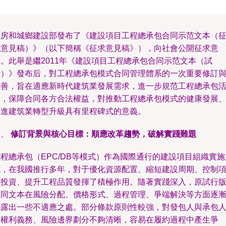
住房和城鄉建設部發布了《建設項目工程總承包合同示范文本（
求意見稿）》（以下簡稱《征求意見稿》），向社會公開征求意
見。此舉是繼2011年《建設項目工程總承包合同示范文本（試
行）》發布后，對工程總承包模式合同管理體系的一次重要修訂
完善，旨在適應新時代建筑業發展需求，進一步規范工程總承包
動，保障合同各方合法權益，對推動工程總承包模式的健康發展
促進建筑業轉型升級具有里程碑式的意義。
一、
修訂背景與核心目標：順應改革趨勢，破解實踐難題
程總承包（EPC/DB等模式）作為國際通行的建設項目組織實施
式，在我國推行多年，對于優化資源配置、縮短建設周期、控制
目投資、提升工程品質發揮了積極作用。隨著實踐深入，原試行
合同文本在風險分配、價格形式、過程管理、爭端解決等方面逐
暴露出一些不適應之處。部分條款原則性較強，對發包人與承包
的權利義務、風險邊界劃分不夠清晰，容易在履約過程中產生爭