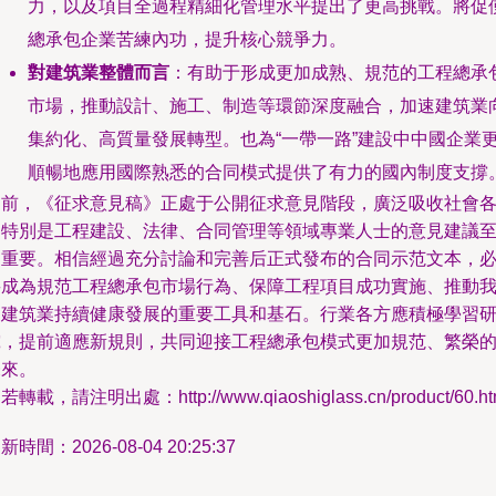
力，以及項目全過程精細化管理水平提出了更高挑戰。將促
總承包企業苦練內功，提升核心競爭力。
對建筑業整體而言
：有助于形成更加成熟、規范的工程總承
市場，推動設計、施工、制造等環節深度融合，加速建筑業
集約化、高質量發展轉型。也為“一帶一路”建設中中國企業
順暢地應用國際熟悉的合同模式提供了有力的國內制度支撐
目前，《征求意見稿》正處于公開征求意見階段，廣泛吸收社會
界特別是工程建設、法律、合同管理等領域專業人士的意見建議
關重要。相信經過充分討論和完善后正式發布的合同示范文本，
將成為規范工程總承包市場行為、保障工程項目成功實施、推動
國建筑業持續健康發展的重要工具和基石。行業各方應積極學習
究，提前適應新規則，共同迎接工程總承包模式更加規范、繁榮
未來。
若轉載，請注明出處：http://www.qiaoshiglass.cn/product/60.ht
新時間：2026-08-04 20:25:37