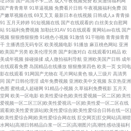
址18禁
国产高清不卡二区
成人午夜视频免费
欧美激情福利网
国产青青青草
91草逼视频
免费看片日韩
午夜视频福利免费
国
产嫩草视频在线
69叉叉叉
最新日本在线视频
日韩成人a
青青操
91
五月天婷婷
91短视频在线
国产在线观看的
白丝美女自慰网
站
91福利免费视频
加勒比91AV
91在线观看
黄网站av在线
国产
视频
狠狠擼狠狠擼
91桃色小视频
91激情
91干啪啪
青青操青青
干
主播诱惑无码专区
欧美视频电影
91播放
麻豆桃色网站
亚洲
欧美国产另类
欧美伦理另类
国产刺激对白
在线观看91精品
欧
美成年视频
操碰操揉
成人微拍福利导航
亚洲欧美国产日韩
成年
在线观看免费
岛国精品在线播放
狠狠撸第四色
欧美一页
女同电
影在线观看
91网国产尤物在
毛片网站黄色
狼人三级片
高清男
同
国产日韩伦理淫
成年免费视频
亚洲欧美中文视频
东京热亚洲
色图
蜜桃成人超碰网
91精品小视频
久草福利免费视影
五月天
堂网
欧美一区电影
欧美性爱绿色|欧美性爱视频一区二区|欧美性
爱视频一区二区三区|欧美性爱视讯一区|欧美性爱一区二区在线
观看|欧美性爱资源站|欧美性爱综合|欧美性爱综合日韩在线一区|
欧美性爱综合网|欧美性爱综合网在线
肛交网页|肛交网站|高潮喷
水网站|高潮日韩精品白浆一区二区|高潮图片|高潮性感动漫福利