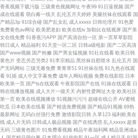
香蕉视频下载污版
三级黄色视频网址
午夜99
91日逼视频
国产
成在线观看
萌白酱一线天
乱伦五月天婷婷
美腿丝袜在线观看
国
产精品3p
91综合碰
国产乱女乱
成人xxxxx
日韩伦理片
91色爱
免费黄色av网址
欧美肥老妇
欧美在线tv
加勒比在线视屏
国产美
女在线免费
91香蕉污APP
国产高清自拍一区
第一页草草影院
韩日成人
精品福利
91天堂一区二区
日韩a级电影
国产二区高清
国产www视频
国产粉嫩
国产男女猛视频
91社在线看
欧美日韩
黄色片
变态另态另类2
91李宗精品
黑丝袜自慰喷水
乱伦五月
国
产无码网站
三级无毒免费
青青草51
91丝袜在线
91九色在线观
看
91插
成人中文字幕免费
成年人网站视频
免费在线影院
日本
欧美第一页
国产ts在线观看
午夜影院国产在线
91操在线观看
日
韩在线播放视频
成人大片一级天天
内射性爱网址大全
欧美社区
第一页
欧美在线视频播放
91视频污污污
超碰在线公开
AV蜜桃
吃瓜
日本欧美在线看
国产精选免费视频
国产精品91视频
69热
最新网址
无码白丝强行免费
激情影院日韩
久草123
福利欧美在
线
成人片无码
日韩成人极品视频
国产在线诱惑
乱人xxxxx
超黄
无码
三级黄色图片
91免费看视频
精品午夜福利网
精品亚洲成a
人
国产精品萌白酱
日本理论
91操电影
91一区
成人精品无
91国