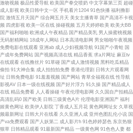
激吻视频
极品性爱导航
欧美国产拳交喷奶
中文字幕第三页
超碰
成人影视
欧美日韩中文一区
手机看片1204
91色快播
福利撸影
91青青搞 91网页看片 97网址www www日韩高清 东方va正在进入 国产高清
院
激情五月天国产
综合网五月天
美女主播青草
国产高清不卡视
频
四虎影视
欧美一区在线
操碰视频
五月天婷婷欧美
欧美大BB
91 国内视频一区在线观看 av传媒看片网在线 二区 后入 老湿机 欧美热图 漂
国产福利啪啪
欧洲成人午夜精品
国产精品美乳
男人操蜜桃视频
无码射精网站
18成年人网站
日本高清电影网
男女啪啪午夜视频
亮妈妈6中文完整高清 视频在线91 迅雷bt下载 80电影网 91福利所 91啪啪啪
免费电影在线观看
亚洲ab
成人少妇视频导航
91国产小青蛙
国
产成年免费网站
国产视频高清在线
精品香蕉
求a片网址
麻豆tv
97超碰总站 第一导航福利网 激情俺去婷婷 美女足胶 欧美蜜桃色色97 人人免
在线观看
在线撸丝片
91草碰
国产成人激情视频
黑料吃瓜精品
偷拍
91大神合集
成人拍拍拍免费
香港伦理剧
日韩大片观看网
费 色人网 午夜丁香 中国第一毛片 91大神在线视频观看 91亚欧美日韩性爱网
址
日韩免费电影
91羞羞视频
国产网站
青草全福视在线
性导航
影视AV
日本一级在线视频
国产好片浮力
91久操
国产精品成人
成人18福利在线观看 国产一区二区做爱视频 久久五月丁香婷婷网 欧美另类
在线
精品免费看
人人看操碰
午夜伦理电影网
久久国自产拍精品
高清乱码0
国产欧美
日韩三级黄色A片
伦理电影亚洲国产
福利
野外不卡 青青青爽视频在线观看 神马在线观看 最新国产欧美 漂亮的保姆韩
姬黄色网址
欧美伊人影院
丁香成人五月花
黄色网网址女
久草视
频最新网址
日韩大片在线看
久久亚洲人成
亚州色图乱伦小说
国
国在线观看 91n福利姬视频 91猫先生 97操碰 成年女人免费影院播放 国内福
产va免费观看
国产人妖第二
成人影片h
91色婷婷瑟色
东京热狠
狠草
日韩精品观看
91最新国产精品
一级黄色网
91色色人妻
都
利视频在线播放 蜜桃视频在线免费观看 日韩第7页 性爱天堂在线 91shigua