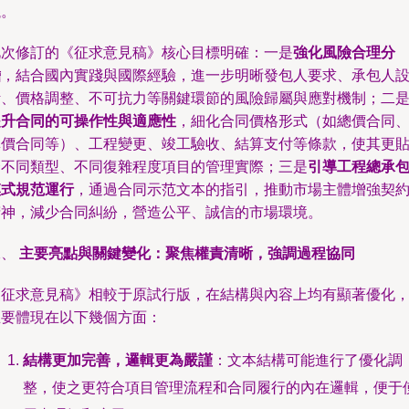
議。
此次修訂的《征求意見稿》核心目標明確：一是
強化風險合理分
擔
，結合國內實踐與國際經驗，進一步明晰發包人要求、承包人
計、價格調整、不可抗力等關鍵環節的風險歸屬與應對機制；二
提升合同的可操作性與適應性
，細化合同價格形式（如總價合同
單價合同等）、工程變更、竣工驗收、結算支付等條款，使其更
合不同類型、不同復雜程度項目的管理實際；三是
引導工程總承
模式規范運行
，通過合同示范文本的指引，推動市場主體增強契
精神，減少合同糾紛，營造公平、誠信的市場環境。
二、
主要亮點與關鍵變化：聚焦權責清晰，強調過程協同
《征求意見稿》相較于原試行版，在結構與內容上均有顯著優化
主要體現在以下幾個方面：
結構更加完善，邏輯更為嚴謹
：文本結構可能進行了優化調
整，使之更符合項目管理流程和合同履行的內在邏輯，便于