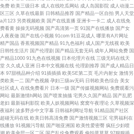
免费
欧美三级日本
成人在线吃瓜网站
成人岛国影院
成人动漫二
区三区
久草在线最新
日韩精品推荐
国产精品一区自拍
男人天堂
a片123
另类视频欧美
国产在线直播
亚洲卡一卡二
成人在线免
费看黄
操操无码视频
国产高清第一页
91国产在线播放
国产女
人夜夜做
国产在线小视频
91com
91豆花成人
哪里有A片网址
精产国品
香蕉视频国产精品
91九色福利
成人国产无线视
欧美
日韩性生活片
国产伦理剧
国产精品无套无码
成年人网站免费
国
产精品1000
91九色在线视频
日本伦理片在线
三级无码在线天
堂
久久成人亚洲
日本中文视频在线
伦理剧推荐
国产成人精品日
本
97甜桃品种介绍
91插插插
欧美SE第二页
毛片内射女
激情另
类欧美一二
国产色视频
孕妇三级av无码
日韩欧美色综合
美女
社区成人
在线免费看片
日本一级
国产传媒视频网站
免费观看污
网站
最新激情h网站
国产喷浆抽搐
宅男久久国产精品
国产乱肥
老妇
最新福利影院
欧美人妖视频网站
窝窝午夜理论
久草视频深
夜福利
波多野步中文字幕
日韩福利网址导航
91精品国产社区
超碰无码在线
欧美日韩高清免费
国产激情视频三区
宅男福利在
线播放
91视频污导航
国产啪亚洲国
欧美性爱密臀
疯狂少妇喷
潮
欧美肏屄一区二区
国产乱伦免费观看
偷拍草草草
97狠狠插