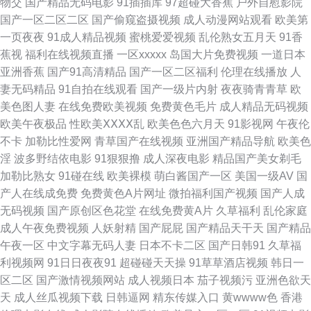
物交
国产精品无码电影
91插插库
97超碰大香蕉
户外自慰影院
国产一区二区二区
国产偷窥盗摄视频
成人动漫网站观看
欧美第
视频后入 91内射母女 91黄色的 91老熟女露脸精品 91国内在线观看 91成人
一页夜夜
91成人精品视频
蜜桃爱爱视频
乱伦熟女五月天
91香
蕉视
福利在线视频直播
一区xxxxx
岛国大片免费视频
一道日本
区 91av手机视频在线 正品导航福利大全 91豆花视频免费观看 91精品国产精
亚洲香蕉
国产91高清精品
国产一区二区福利
伦理在线播放
人
妻无码精品
91自拍在线观看
国产一级片内射
夜夜骑青青草
欧
品 91黄色在线免费 91好福利 91黄色网 91豆花影院在线视频 先锋影院 网页
美色图人妻
在线免费欧美视频
免费黄色毛片
成人精品无码视频
欧美午夜极品
性欧美ⅩⅩⅩⅩ乱
欧美色色六月天
91影视网
午夜伦
导航 午夜男女福利 我的小后妈高清观看 亚洲图片在线 野花免费观看在线观
不卡
加勒比性爱网
青草国产在线视频
亚洲国产精品导航
欧美色
淫
波多野结依电影
91狠狠撸
成人深夜电影
精品国产美女剃毛
看 中文字幕欧美 在线观看资源网站 在线亚洲中文精品 91白浆 91国内香蕉
加勒比熟女
91碰在线
欧美裸模
萌白酱国产一区
美国一级AV
国
产人在线成免费
免费黄色A片网址
微拍福利国产视频
国产人成
91极品天堂 91福利入口 91经典视频 91国产系列 91国产极品丝袜女 91精选
无码视频
国产原创区色花堂
在线免费黄A片
久草福利
乱伦家庭
成人午夜免费视频
人妖射精
国产屁屁
国产精品天干天
国产精品
在线观看 91妹妹久久 91免费视频版 国产肏屄麻豆精品 国内人人 精品国产熟
午夜一区
中文字幕无码人妻
日本不卡二区
国产日韩91
久草福
利视频网
91日日夜夜91
超碰碰天天操
91草草酒店视频
韩日一
女在线一区 久久国产精品欧美 久久黄色大网站 啦啦啦视频在线观看视频 欧
区二区
国产激情视频网站
成人视频日本
茄子视频污
亚洲色欲天
天
成人丝瓜视频下载
日韩逼网
精东传媒入口
黄wwww色
香港
美男女在线免费 欧美性爱一区 欧美专区日韩 欧美夜午理论片 三级在线 四虎