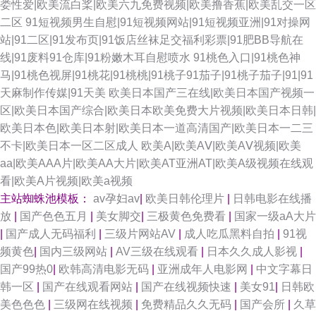
娄性爱|欧美流白桨|欧美六九免费视频|欧美撸香蕉|欧美乱交一区
二区
91短视频男生自慰|91短视频网站|91短视频亚洲|91对操网
站|91二区|91发布页|91饭店丝袜足交福利彩票|91肥BB导航在
线|91废料91仓库|91粉嫩木耳自慰喷水
91桃色入口|91桃色神
马|91桃色视屏|91桃花|91桃桃|91桃子91茄子|91桃子茄子|91|91
天麻制作传媒|91天美
欧美日本国产三在线|欧美日本国产视频一
区|欧美日本国产综合|欧美日本欧美免费大片视频|欧美日本日韩|
欧美日本色|欧美日本射|欧美日本一道高清国产|欧美日本一二三
不卡|欧美日本一区二区成人
欧美A|欧美AⅤ|欧美AⅤ视频|欧美
aa|欧美AAA片|欧美AA大片|欧美AT亚洲AT|欧美A级视频在线观
看|欧美A片视频|欧美a视频
主站蜘蛛池模板：
av孕妇av
|
欧美日韩伦理片
|
日韩电影在线播
放
|
国产色色五月
|
美女脚交
|
三极黄色免费看
|
国家一级aA大片
|
国产成人无码福利
|
三级片网站AV
|
成人吃瓜黑料自拍
|
91视
频黄色
|
国内三级网站
|
AV三级在线观看
|
日本久久成人影视
|
国产99热0
|
欧韩高清电影无码
|
亚洲成年人电影网
|
中文字幕日
韩一区
|
国产在线观看网站
|
国产在线视频快速
|
美女91
|
日韩欧
美色色色
|
三级网在线视频
|
免费精品久久无码
|
国产会所
|
久草