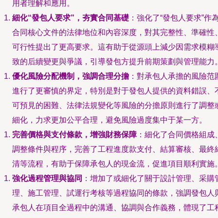
用者理解和應用。
細化“發包人要求”，夯實合同基礎
：強化了“發包人要求”作
合同核心文件的法律地位和內容深度，對其完整性、準確性
可行性提出了更高要求。這有助于從源頭上減少因需求模糊
致的后續變更與爭議，引導發包方提升前期策劃與管理能力
優化風險分配機制，強調合理分擔
：對承包人承擔的風險范
進行了更審慎的界定，特別是對于發包人提供的資料錯誤、
可預見的困難、法律法規變化等風險的分擔原則進行了調整
細化，力求更加公平合理，避免風險過度集中于某一方。
完善價格與支付條款，增強財務保障
：細化了合同價格組成
調整條件與程序，完善了工程進度款支付、結算審核、最終
清等流程，有助于保障承包人的現金流，促進項目順利實施
強化過程管理與協同
：增加了或細化了關于設計管理、采購
理、施工管理、試運行考核等過程協同的條款，強調發包人
承包人在項目全過程中的溝通、協調與合作義務，體現了工