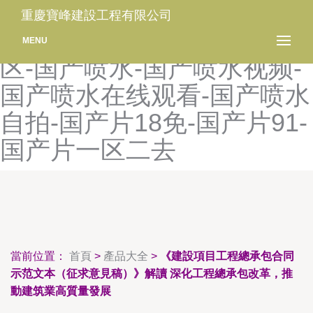
国产欧美专区-国产欧美自拍
重慶寶峰建設工程有限公司
中文字幕-国产喷白浆精品一
MENU
区-国产喷水-国产喷水视频-
国产喷水在线观看-国产喷水
自拍-国产片18免-国产片91-
国产片一区二去
當前位置：
首頁
>
產品大全
>
《建設項目工程總承包合同
示范文本（征求意見稿）》解讀 深化工程總承包改革，推
動建筑業高質量發展