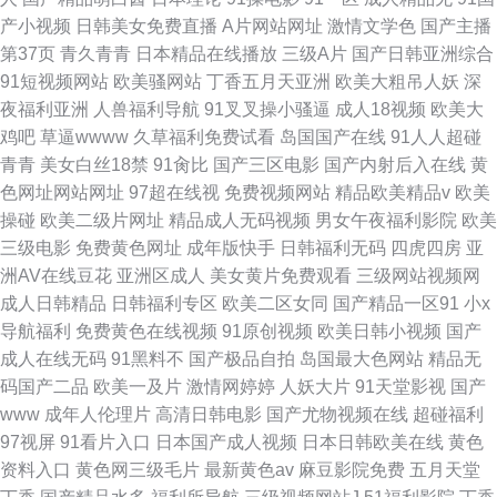
产小视频
日韩美女免费直播
A片网站网址
激情文学色
国产主播
第37页
青久青青
日本精品在线播放
三级A片
国产日韩亚洲综合
91短视频网站
欧美骚网站
丁香五月天亚洲
欧美大粗吊人妖
深
夜福利亚洲
人兽福利导航
91叉叉操小骚逼
成人18视频
欧美大
鸡吧
草逼wwww
久草福利免费试看
岛国国产在线
91人人超碰
青青
美女白丝18禁
91肏比
国产三区电影
国产内射后入在线
黄
色网址网站网址
97超在线视
免费视频网站
精品欧美精品v
欧美
操碰
欧美二级片网址
精品成人无码视频
男女午夜福利影院
欧美
三级电影
免费黄色网址
成年版快手
日韩福利无码
四虎四房
亚
洲AV在线豆花
亚洲区成人
美女黄片免费观看
三级网站视频网
成人日韩精品
日韩福利专区
欧美二区女同
国产精品一区91
小x
导航福利
免费黄色在线视频
91原创视频
欧美日韩小视频
国产
成人在线无码
91黑料不
国产极品自拍
岛国最大色网站
精品无
码国产二品
欧美一及片
激情网婷婷
人妖大片
91天堂影视
国产
www
成年人伦理片
高清日韩电影
国产尤物视频在线
超碰福利
97视屏
91看片入口
日本国产成人视频
日本日韩欧美在线
黄色
资料入口
黄色网三级毛片
最新黄色av
麻豆影院免费
五月天堂