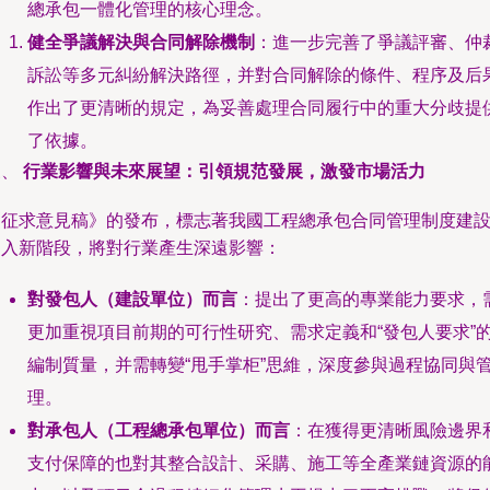
總承包一體化管理的核心理念。
健全爭議解決與合同解除機制
：進一步完善了爭議評審、仲裁
訴訟等多元糾紛解決路徑，并對合同解除的條件、程序及后
作出了更清晰的規定，為妥善處理合同履行中的重大分歧提
了依據。
三、
行業影響與未來展望：引領規范發展，激發市場活力
《征求意見稿》的發布，標志著我國工程總承包合同管理制度建
邁入新階段，將對行業產生深遠影響：
對發包人（建設單位）而言
：提出了更高的專業能力要求，
更加重視項目前期的可行性研究、需求定義和“發包人要求”
編制質量，并需轉變“甩手掌柜”思維，深度參與過程協同與
理。
對承包人（工程總承包單位）而言
：在獲得更清晰風險邊界
支付保障的也對其整合設計、采購、施工等全產業鏈資源的