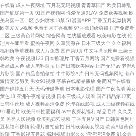
在线看
成人午夜网址
五月花无码视频
青青草国产
欧美日韩乱
国产屁屁第一页
91国产视频网
性爱草逼91AV
免费欧美视频
欧
美岛国一区二区
少妇喷水18禁
51漫画APP
丁香五月花激情网
欧美爱爱tv视频
免费五月丁香视频
97香蕉超级碰碰
国产免费看
二区
三级黄色片网站
综合网黄
在线播放观看
欧美电影在线
伦
理片在哪里看
蜜桃午夜网
久草资源在
日本三级大全
久久福利
福利所导航视频
成人片免费
国产第9页
中文字幕bt原声
三级日
韩欧美
午夜视频123
日本推理片
丁香五月网站
国产免费看视频
极品成人色
成人黑料自拍
国产日韩欧美网站
国产无码av
老湿A
片影院
国产精品自拍偷拍
牛牛影院A片
日韩无码视频网站
都市
激情变态另类
男女91视频
字幕在线精品播放
免费国产在线看
国产婷婷五月天
无码传媒导航
日本电影伦理
国产午夜高清
美女
黄色18
亚洲午夜精品视频
日本三级成人观看
国产精品第12页
日韩午夜场
成人视频高清免费
伦理在线影视
成人三级视频在线
91理论片
欧美日韩性爱福利
av午夜探花福利
精品毛片
久久叉
叉
另类人妖视频
欧美熟妇穴视频
丁香五月V国产
日韩黄色网址
豆花福利视频
轮理片自拍偷拍
日韩欧美美女视频
欧美A级黄色
影院
丁香影视五月花
福利视频电影久久
污污污污免费
91金典