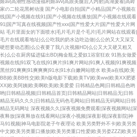
姬av|高潮性感动漫福利姬avv|高跟美腿后入内射|高湖爰看|高岭
家の二轮花黑树动漫
国产小电影自拍|国产小精品|国产小视频在
线|国产小视频在线91|国产小视频在线播放|国产小视频在线观看
91|国产写真在线视频|国产性xxx|国产性爱大片|国产性爱大片网
站
毛片里面女的下面喷水|毛片毛片是个毛片|毛片网站在线观看|
毛片在线观看地址|么公吃我的奶水边吃边做|么公的又大又深又
硬想要动态图|么公夜要了我八次视频HD|么公又大又硬又粗又
长|么公在厨房猛进猛出BD|梅金瓶之爱奴1浴室狂欢
91熟女做爱
视频在线|91双飞在线|91爽片|91爽片网站|91爽人视频|91爽视频
黑丝|91爽爽|91爽爽爽|91水|91水白嫩网站喷水
欧美a在线|欧美
BB|欧美BB性交|欧美h版电影下载|欧美TV|欧美ww|欧美XX肥婆
XX|欧美阿姨|欧美啊欧美|欧美爱爱
日韩精品色网|日韩精品色哟
哟|日韩精品视频|日韩精品首页|日韩精品网站|日韩精品无|日韩
精品无码久久久|日韩精品无码色毛网站|日韩精品无码网站|日韩
精品无码网址
深夜视频久久|深夜视频免费观看|深夜视频网站|深
夜释放|深夜释放在线看网站|深夜小视频|深夜影视|深夜影院|神
马91视频|神马电影院老子午夜理论
欧美另类野外不卡|欧美另类
中文|欧美另类重口播放|欧美另类重口性爱|欧美另娄ZZZ|欧美另