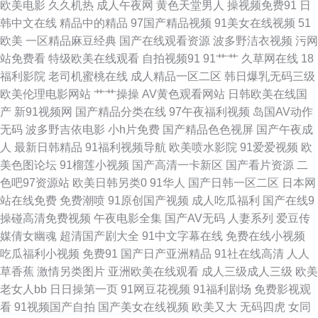
欧美电影
久久机热
成人午夜网
黄色天堂男人
操视频免费91
日
韩中文在线
精品中的精品
97国产精品视频
91美女在线视频
51
虎新影院2019址 婷婷综合 下载欧美性交 在线观看免费网 8哥电影网在线观
欧美
一区精品麻豆经典
国产在线观看资源
波多野洁衣视频
污网
站免费看
特级欧美在线观看
自拍视频91
91艹艹
久草网在线
18
看 91www黄色 日韩精品无码久久 91TV网站 91国产丝袜在线播放 91视频大
福利影院
老司机蜜桃在线
成人精品一区二区
韩日爆乳无码三级
欧美伦理电影网站
艹艹操操
AV黄色观看网站
日韩欧美在线国
香蕉 91香蕉污视频下载 豆花影院色 国产tv六区 国产精品掏空网 精品国产一
产
新91视频网
国产精品分类在线
97午夜福利视频
岛国AV动作
无码
波多野吉依电影
小h片免费
国产精品色色视屏
国产午夜成
二 久久精品23 欧美A级视频 三级91 亚洲黄色在线 51视频精品全部免费 91
人
最新日韩精品
91福利视频导航
欧美喷水影院
91爱爱视频
欧
美色图论坛
91榴莲小视频
国产高清一卡新区
国产看片资源
二
东北40多岁熟女 91人免费版观看 91丝袜足交视频国产 91资源视频在线播放
色吧97资源站
欧美日韩另类0
91华人
国产日韩一区二区
日本网
站在线免费
免费潮喷
91原创国产视频
成人吃瓜福利
国产在线9
成人精品视频 国产精品高清色网站在线 九九热精品视频在线 男女网站免费
操碰高清免费视频
午夜电影全集
国产AV无码
人妻系列
爱豆传
媒倩女幽魂
超清国产剧大全
91中文字幕在线
免费在线小视频
欧美女同在线 欧美性交视大片 人人模人 肉丝高跟后入内射 午夜在线视屏 种
吃瓜福利小视频
免费91
国产日产亚洲精品
91社在线高清
人人
草香蕉
激情另类图片
亚洲欧美在线观看
成人三级成人三级
欧美
子资源网 91白丝综合 91福利导航在线观看 91se在线 精品久久九九 密臀AV
老女人bb
日日操第一页
91网豆花视频
91福利剧场
免费影视观
看
91视频国产自拍
国产美女在线视频
欧美又大
无码四虎
女同
一区 欧美视频第三页 日韩福利电影 2019年九九精品视频 91黄色色情软件