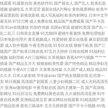
91白丝在线观看视频 在线观看视频网站懂的 97电影院网 91色啪 bt之家电影
线观看
91最新自拍
黄色软件91
国产操女人
国产乱人
欧美乱欲
视频
超碰吃瓜
久草涩涩
最新在线A片网址
黄色视屏网站
欧美午
下载 国产黄a三级大片 久久草影院 欧美网 视频福利 91人人妻人人操 国产精
夜寂寞影院
新视觉影视
成人写真福利
欧美内射网址
日本中文字
幕无码
97日穴网
成人免费在线
精品国产免费观看
国产不卡高
品一区在线 欧美成人精品一区二区三 婷婷日韩一区二区区 91国产黑丝 91在
清
91av在线播放
91制作传媒
岛国av资源
超碰91资源
国产乱一
乱二乱三
日韩美女直播
91尤物69
蜜桃午夜激情
免费伦理电影
线婷婷超碰 大香蕉福利视频导航 黑人91 欧美亚洲国产日韩伦 91精品国产中
日本电影伦理片
黄瓜视频成人
性爱婷婷
爱豆在线看
麻豆影院爱
爱
成人软件视频
午夜宅男在线
91专区在线
狠狠干欧美
国产三
文直播 www999www 国产午夜诱惑 免费成人精品在线 日韩福利影片 影音资
级国产
国产欧美日韩在线
97五月天婷婷
日韩在线网
91福利社
视频
福利导航
A片三级网站
久草视频8
香蕉APP污视频
艹艹艹
源在线 91在线资源网 国产精品少妇一区二区 欧洲天天影院 亚洲福利一区 91
插逼
国产精品五月天
狠狠操欧美性爱
国产绝色精品
精品孕妇无
码视频
午夜A片三级片
天美果冻传媒
久久国产成人精品
精品93
肛交 91资源视频在线播放 国产一区二区三区视频 免费的电影网站推荐 日韩
久久久
日本人妖射精
学生妹avav
国产熟女视频在线
乱伦第一
页
韩日视频
高清国产剧观看
人妻少妇视频二区
成人无码高清毛
色欧美色国产精品 在线高清国语成人网站 av资源站欧洲 密桃视屏 日韩精品
片
亚洲av激情电影
午夜导航在线
国内主播第一页
国产高清电
影网址
91社区论坛
免费网站黄色在线
久久偷拍高清亚洲
91午
中字 左爱视频 99热久草 国产福利网站导航软大全 理论电影网站 视频一区视
夜在线免费
亚洲精品第五页
麻豆网站在线观看
91精选国产
国
产精品亚洲
黄色三级成年
五月天婷婷爱
国产不卡小视频
AV色