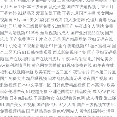
丁香
国产精品水多
福利所导航
三级视频网站J
51福利影院
丁香
五月天av
18日本三级全黄
乱伦天堂
国产在线短视频
丁香五月
丁香婷婷
91精品又
爱豆传媒下载
丁香九月国产主播
美女网站
视频黄
A片com
美女福利在线观看
狼人激情网
伦理片香港
极品
福利导航
黄色三级最新免费
91嫩草国产
午夜成年人网站
免费
国产高清视频
91草莓
丝瓜视频污成人
国产亚洲视品在线
国产
玖玖
国产免费毛不卡片
久久无码
国产精品网络
孕妇无码在线
91手机论坛
91视频新地址
91日逼
午夜啪视频
91啪水蜜桃网
国
产二区无码
91日韩在线观看
西瓜影院视频全集
国产孕妇无码视
频
国产在线福利
国产在线日皮片
午夜神马伦理
毛片网站美女
AV福利激情毛片
黄色网在线播放
91视频免费在线
91午夜在线
福利在线视频导航
欧美喷潮一区二区
午夜理论片
日本第二片区
国产免费大片
精品呦视频
日本乱伦高清无码
深夜国产视频
91
刺激视频
日本中文字幕一区
日韩免费精品视频
日本高清v
欧美
日韩伦理午夜
91碰超免费
亚洲色图网站
精品欧美
成人AV在线
观看
日本a级在线
干露脸熟女
在线观看黄色网
成人抖音
爰上碰
91
国产美女91视频
国产情侣片
97人人看
国产三级视频在线
91
免费视频精品
国产精品另类
黄色AV网站人
黄色91福利社
污网