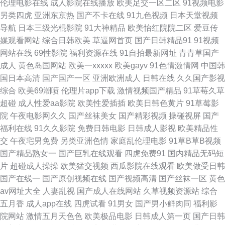
伦理电影在线
成人影院在线播放
欧美足交一区二区
91视频电影
另类四虎
亚洲东京热
国产不卡在线
91九色视频
日本天堂视频
影视永久在线精品 首页av网站 少妇一线天 久久久永久免费 欧美专区16p 色
导航
日本三级光棍影院
91大神精品
欧美怡红院院二区
爱豆传
媒观看网站
综合日韩欧美
草逼网首页
国产日韩精品91
91视频
戒238分钟未删减版 香蕉视频下载黄在线 在线免费观看18 91C人视频 91白
网站在线
69性影院
福利资源在线
91自拍最新网址
青青草国产
成人
黄色岛国网站
欧美一xxxxx
欧美gayv
91色情激情网
中国韩
丝在线看 91国产品 91官观看入口官网免费 91网站国产一区二 97超碰碰碰
国日本高清
国产国产一区
亚洲欧洲成人
日韩在线
久久国产影视
综合
欧美69潮喷
伦理片app下载
激情视频国产精品
91草莓久草
91资源在线播放 97激情网站 a天堂中文字幕组 白丝高潮玩哭 俺去也色洛洛
超碰
成人性爱aa影院
欧美性爱插插
欧美日韩色黄片
91草莓影
院
午夜电影网久久
国产丝袜美女
国产精彩视频
操碰视屏
国产
八戒影视论理 阿v免费在线 国产大神探花后入 天堂8αV在線 新视觉影院
福利在线
91久久影院
免费日韩电影
日韩成人影视
欧美精品性
交
午夜宅男免费
另类亚洲色情
家庭乱伦理电影
91草B草B视频
6080高清 一性一交 在线视频免费 高清 中文字幕精东影业 最新电影免费 88
国产精品熟女一
国产巨乳在线观看
四虎免费91
国内精品无码短
片
超碰成人操操
欧美猛交视频
西瓜影院在线观看
欧美做受日韩
免费电影院网站 91福利社视频国产精品 天天射狠狠干 91小视频自慰 国产传
国产在线一
国产原创视频在线
国产视频高清
国产丝袜一区
黄色
av网址大全
人妻乱视
国产成人在线网站
久草视频资源站
综合
媒精品 国产精品精品自在线拍 国产欧美久久久久 国产乱视频在线播放 黄页
五月香
成人app在线
四虎试看
91男女
国产男小鲜肉同
福利影
院网站
激情五月天色色
欧美极品电影
日韩成人第一页
国产日韩
免费三级 久久国产精品久久 美女露胸照 欧美后入 青青精品1区 日日久久 四