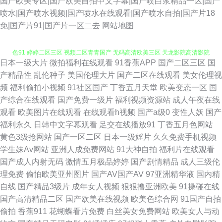
国产欧美专区|国产欧美自拍中文字幕|国产喷白浆精品一区|国产
喷水|国产喷水视频|国产喷水在线观看|国产喷水自拍|国产片18
免|国产片91|国产片一区二去
网站地图
日本一级大片
微拍福利在线观看
91香蕉APP
国产二区三区
国
91色涩 欧美啪啪啪一区二区 亚洲伊人无码 在线理论片 亚洲美女图片 网站黄
产精品性
乱伦种子
美国伦理大片
国产二区在线观看
美女伦理视
频
福利偷拍小视频
91社区国产
丁香五月天堂
欧美变态一区
国
色91 婷婷二区三区 视频二区青青国产 无码高清欧美三区 天龙影院高清影院
产综合在线观看
国产免费一级片
福利视频资源站
成人午夜在线
观看
欧美图片在线观看
在线观看h视频
国产a级0
变性人妖
国产
亚洲久久一道本视频 正品导航福利大全 91吃瓜抖阴 91九色蝌蚪视频网 91软
福利永久
日韩中文字幕观看
足交在线播放91
丁香五月色网站
黄色3级抢网站
国产一区二区
日本一级婬片
久久免费手机视频
件看片下载 91午夜在线视频 91专媒 操操影视 欧美浮力电影院第一页 青苹果
学生妹Av网站
亚洲人成免费网站
91大神自拍
福利片在线观看
国产成人内射无码
激情五月极品婷婷
国产剧情精品
成人三级伦
乐园在线影视 日韩精品最新 深夜成人 日韩欧美天堂 日韩特级性交 性网址 性
理免费
偷怕欧美亚州图片
国产AV国产AV
97亚洲精华液
国内精
自线
国产精品3级片
成年女人视频
狠狠撸亚洲欧美
91操碰在线
生活在线免费观看 五月丁香激色婷五月天 伊人青青草综合网 在线不卡 成人
国产高清精品二区
国产欧美在线视频
欧美色综合网
91国产自拍
偷拍
香蕉911
花蝴蝶看片免费
白丝美女免费网站
欧美女人与动
一级片 91n在线 91国视频在线观看 91欧美柠檬成人剧场 91社入口 91蜜桃