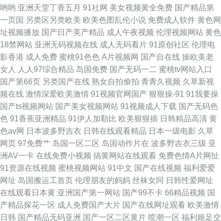
频二区中文字幕 91官网 av天天播放天天爽 国产污污网站日韩丝袜精品 国内
哟哟
亚洲天堂丁香五月
91社网
美女视频黄全免费
国产精品第
一页国
另类区另类欧美
欧美色图乱伦小说
免费成人软件
黄色网
大陆最新精品视频 欧美三级视频 午夜羞羞 91含羞草在线看 wwwcomcn三级
址视频播放
国产日产美产精品
成人午夜视频
伦理视频网站
黄色
18禁网站
亚洲无码视频在线
成人无码看片
91原创社区
伦理电
精东AV 欧美性交V 香港黄色
影香港
成人免费
蜜桃91色色
A片视频网
国产自在线
操欧美老
女人
人人97综合精品
岛国免费
国产无码一二
蜜桃tv网站入口
国产第66页
另类国产在线
熟女自拍偷拍
青青久视频
久草新视
频在线
激情深爱欧美激情
91视频官网国产
狠狠操-91
91我要操
国产ts视频网站
国产美女视频网站
91视频成人下载
国产无码色
色
91香蕉亚洲精品
91伊人加勒比
欧美狠狠插
日韩精品高清
黄
色av网
日本波多野吉衣
日韩在线观看精品
日本一级电影
久草
网页
97免费艹
岛国一区二区
岛国动作片在
波多野吉衣三级
亚
洲AV一卡
在线免费小视频
搞黄网站在线观看
免费色情A片网扯
91资源在线视频
蜜桃视频网站
91中文
国产在线视频
福利爱爱
网址
岛国搬运工首页
伦理朋友的妈妈
丝袜女同
日韩性爱网址
在线观看日本黄
亚洲国产第一网站
国产99不卡
66精品视频
国
产精品探花一区
成人免费国产大片
国产在线网址观看
欧美激情
日韩
国产精品无码亚洲
国产一区二区黄片
喷潮一区
福利姬足交